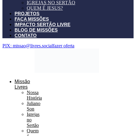
IGREJAS NO SERTÃO
QUEM É JESUS?
PROJETOS
FAÇA MISSÕES
IMPACTO SERTÃO LIVRE
BLOG DE MISSÕES
CONTATO
PIX: missao@livres.social
fazer oferta
Missão
Livres
Nossa
História
Juliano
Son
Igrejas
no
Sertão
Quem