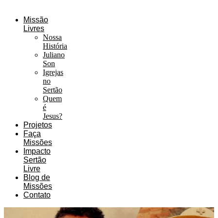
Missão
Livres
Nossa
História
Juliano
Son
Igrejas
no
Sertão
Quem
é
Jesus?
Projetos
Faça
Missões
Impacto
Sertão
Livre
Blog de
Missões
Contato