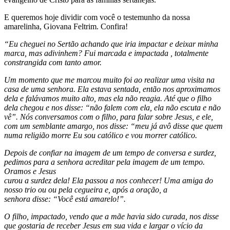
E queremos hoje dividir com você o testemunho da nossa
amarelinha, Giovana Feltrim.
Confira!
“Eu cheguei no Sertão achando que iria impactar e deixar minha
marca, mas adivinhem?
Fui marcada e impactada
, totalmente
constrangida com tanto amor.
Um momento que me marcou muito foi ao realizar uma visita na
casa de uma senhora.
Ela estava sentada, então nos aproximamos
dela e falávamos muito alto, mas ela não reagia.
Até que o filho
dela chegou e nos disse: “não falem com ela, ela não escuta e não
vê”.
Nós conversamos com o filho, para falar sobre Jesus, e ele,
com um semblante amargo, nos disse: “meu já avô disse que quem
numa religião morre
Eu sou católico e vou morrer católico.
Depois de confiar na imagem de um tempo de conversa e surdez,
pedimos para a senhora acreditar pela imagem de um tempo.
Oramos e Jesus
curou a surdez dela!
Ela passou a nos conhecer!
Uma amiga do
nosso trio ou ou pela cegueira e, após a oração, a
senhora disse: “Você está amarelo!”.
O filho, impactado, vendo que a mãe havia sido curada, nos disse
que gostaria de receber Jesus em sua vida e largar o vício da