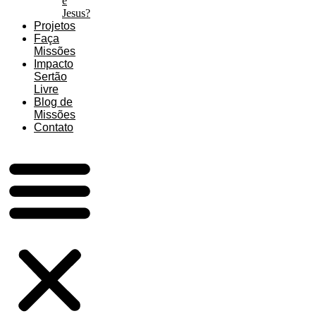
é
Jesus?
Projetos
Faça
Missões
Impacto
Sertão
Livre
Blog de
Missões
Contato