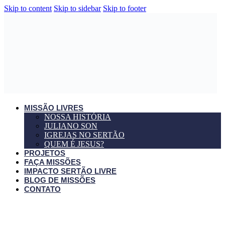
Skip to content
Skip to sidebar
Skip to footer
MISSÃO LIVRES
NOSSA HISTÓRIA
JULIANO SON
IGREJAS NO SERTÃO
QUEM É JESUS?
PROJETOS
FAÇA MISSÕES
IMPACTO SERTÃO LIVRE
BLOG DE MISSÕES
CONTATO