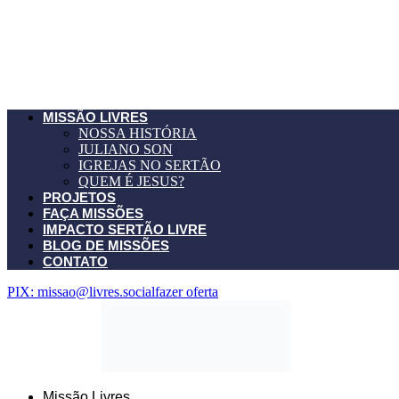
MISSÃO LIVRES
NOSSA HISTÓRIA
JULIANO SON
IGREJAS NO SERTÃO
QUEM É JESUS?
PROJETOS
FAÇA MISSÕES
IMPACTO SERTÃO LIVRE
BLOG DE MISSÕES
CONTATO
PIX: missao@livres.social
fazer oferta
Missão Livres