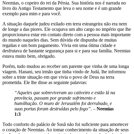
Neemias, o copeiro do rei da Pérsia. Sua história nos é narrada no
livro do Antigo Testamento que leva o seu nome e é um grande
exemplo para mim e para você.
A situação daquele judeu exilado em terra estrangeira não era nem
de longe a das piores. Ele ocupava um alto cargo no império que lhe
proporcionava estar em contato direto com a pessoa mais importante
do mundo naqueles dias. Sem dúvida ele dispunha de muitas
regalias e um bom pagamento. Vivia em uma ótima cidade e
desfrutava de bastante segurança para si e para sua família. Neemias
estava muito bem, obrigado.
Porém, tudo mudou ao receber um parente que vinha de uma longa
viagem. Hanani, seu irmão que tinha vindo de Judá, lhe informou
sobre a triste situação em que vivia o povo de Deus na terra
prometida. Ele lhe disse as seguinte palavras:
“Aqueles que sobreviveram ao cativeiro e estão lá na
província, passam por grande sofrimento e
humilhação. O muro de Jerusalém foi derrubado, e
suas portas foram destruídas pelo fogo”. –
Neemias
1:3
Todo conforto do palácio de Susã não foi suficiente para amortecer
o coração de Neemias. Ao tomar conhecimento da situação de seus