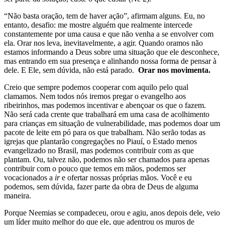
“Não basta oração, tem de haver ação”, afirmam alguns. Eu, no
entanto, desafio: me mostre alguém que realmente intercede
constantemente por uma causa e que não venha a se envolver com
ela. Orar nos leva, inevitavelmente, a agir. Quando oramos não
estamos informando a Deus sobre uma situação que ele desconhece,
mas entrando em sua presença e alinhando nossa forma de pensar à
dele. E Ele, sem dúvida, não está parado.
Orar nos movimenta.
Creio que sempre podemos cooperar com aquilo pelo qual
clamamos. Nem todos nós iremos pregar o evangelho aos
ribeirinhos, mas podemos incentivar e abençoar os que o fazem.
Não será cada crente que trabalhará em uma casa de acolhimento
para crianças em situação de vulnerabilidade, mas podemos doar um
pacote de leite em pó para os que trabalham. Não serão todas as
igrejas que plantarão congregações no Piauí, o Estado menos
evangelizado no Brasil, mas podemos contribuir com as que
plantam. Ou, talvez não, podemos não ser chamados para apenas
contribuir com o pouco que temos em mãos, podemos ser
vocacionados a
ir
e ofertar nossas próprias mãos. Você e eu
podemos, sem dúvida, fazer parte da obra de Deus de alguma
maneira.
Porque Neemias se compadeceu, orou e agiu, anos depois dele, veio
um líder muito melhor do que ele, que adentrou os muros de