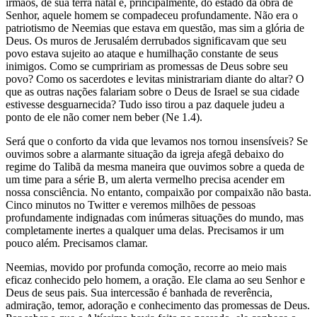
irmãos, de sua terra natal e, principalmente, do estado da obra de
Senhor, aquele homem se compadeceu profundamente. Não era o
patriotismo de Neemias que estava em questão, mas sim a glória de
Deus. Os muros de Jerusalém derrubados significavam que seu
povo estava sujeito ao ataque e humilhação constante de seus
inimigos. Como se cumpririam as promessas de Deus sobre seu
povo? Como os sacerdotes e levitas ministrariam diante do altar? O
que as outras nações falariam sobre o Deus de Israel se sua cidade
estivesse desguarnecida? Tudo isso tirou a paz daquele judeu a
ponto de ele não comer nem beber (Ne 1.4).
Será que o conforto da vida que levamos nos tornou insensíveis? Se
ouvimos sobre a alarmante situação da igreja afegã debaixo do
regime do Talibã da mesma maneira que ouvimos sobre a queda de
um time para a série B, um alerta vermelho precisa acender em
nossa consciência. No entanto, compaixão por compaixão não basta.
Cinco minutos no Twitter e veremos milhões de pessoas
profundamente indignadas com inúmeras situações do mundo, mas
completamente inertes a qualquer uma delas. Precisamos ir um
pouco além. Precisamos clamar.
Neemias, movido por profunda comoção, recorre ao meio mais
eficaz conhecido pelo homem, a oração. Ele clama ao seu Senhor e
Deus de seus pais. Sua intercessão é banhada de reverência,
admiração, temor, adoração e conhecimento das promessas de Deus.