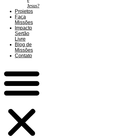
é
Jesus?
Projetos
Faça
Missões
Impacto
Sertão
Livre
Blog de
Missões
Contato