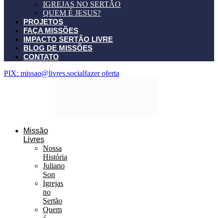
IGREJAS NO SERTÃO
QUEM É JESUS?
PROJETOS
FAÇA MISSÕES
IMPACTO SERTÃO LIVRE
BLOG DE MISSÕES
CONTATO
PIX: missao@livres.social
fazer oferta
Missão
Livres
Nossa
História
Juliano
Son
Igrejas
no
Sertão
Quem