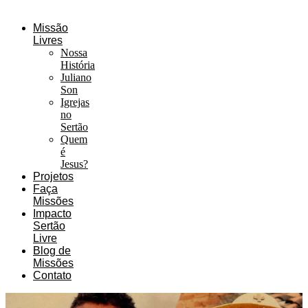
Missão
Livres
Nossa
História
Juliano
Son
Igrejas
no
Sertão
Quem
é
Jesus?
Projetos
Faça
Missões
Impacto
Sertão
Livre
Blog de
Missões
Contato