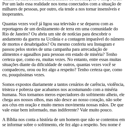
Por um lado essa realidade nos torna conectados com a situação de
milhares de pessoas, por outro, ela tende a nos tornar insensíveis e
inoperantes.
Quantas vezes você já ligou sua televisão e se deparou com as
reportagens de um deslizamento de terra em uma comunidade do
Rio de Janeiro? Ou abriu um site de notícias para descobrir o
andamento da guerra na Ucrânia e a contagem imparável do número
de mortos e desabrigados? Ou mesmo conferiu seu Instagram e
passou pelos stories de uma campanha para arrecadação de
alimentos e agasalhos para pessoas em estado de miséria? Tenho
certeza que, como eu, muitas vezes. No entanto, entre essas muitas
situações diante da dificuldade de outros, quantas vezes você se
compadeceu, orou ou fez algo a respeito? Tenho certeza que, como
eu, pouquíssimas vezes.
Somos expostos diariamente a tantos cenários de carência, violência,
tristeza e pobreza que acabamos nos acostumando com a miséria
humana. Nos tornamos meros espectadores do sofrimento alheio, ele
chega aos nossos olhos, mas não desce ao nosso coração, não sobe
aos céus em oração e muito menos movimenta nossas mãos. De que
vale estar bem informado, mas indiferente? Vale muito pouco.
A Bíblia nos conta a história de um homem que não se contentou em
se informar sobre o sofrimento, ele fez algo a respeito. Seu nome é