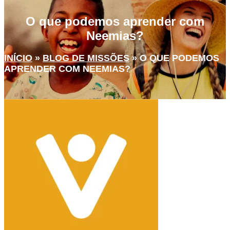
O que podemos aprender com
Neemias?
INÍCIO
»
BLOG DE MISSÕES
»
O QUE PODEMOS
APRENDER COM NEEMIAS?