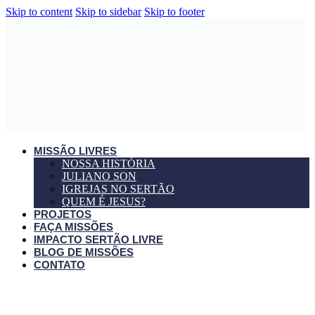
Skip to content
Skip to sidebar
Skip to footer
MISSÃO LIVRES
NOSSA HISTÓRIA
JULIANO SON
IGREJAS NO SERTÃO
QUEM É JESUS?
PROJETOS
FAÇA MISSÕES
IMPACTO SERTÃO LIVRE
BLOG DE MISSÕES
CONTATO