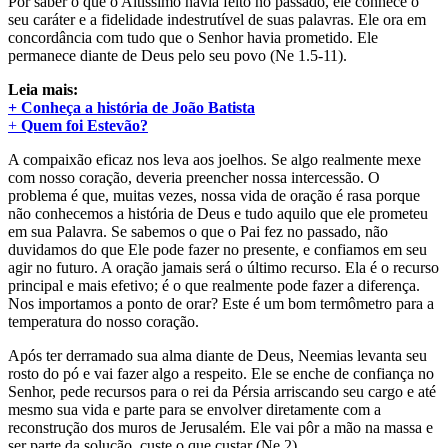
Por saber o que o Altíssimo havia feito no passado, ele conhece o
seu caráter e a fidelidade indestrutível de suas palavras. Ele ora em
concordância com tudo que o Senhor havia prometido. Ele
permanece diante de Deus pelo seu povo (Ne 1.5-11).
Leia mais:
+ Conheça a história de João Batista
+
Quem foi Estevão?
A compaixão eficaz nos leva aos joelhos. Se algo realmente mexe
com nosso coração, deveria preencher nossa intercessão. O
problema é que, muitas vezes, nossa vida de oração é rasa porque
não conhecemos a história de Deus e tudo aquilo que ele prometeu
em sua Palavra. Se sabemos o que o Pai fez no passado, não
duvidamos do que Ele pode fazer no presente, e confiamos em seu
agir no futuro. A oração jamais será o último recurso. Ela é o recurso
principal e mais efetivo; é o que realmente pode fazer a diferença.
Nos importamos a ponto de orar? Este é um bom termômetro para a
temperatura do nosso coração.
Após ter derramado sua alma diante de Deus, Neemias levanta seu
rosto do pó e vai fazer algo a respeito. Ele se enche de confiança no
Senhor, pede recursos para o rei da Pérsia arriscando seu cargo e até
mesmo sua vida e parte para se envolver diretamente com a
reconstrução dos muros de Jerusalém. Ele vai pôr a mão na massa e
ser parte da solução, custe o que custar (Ne 2).