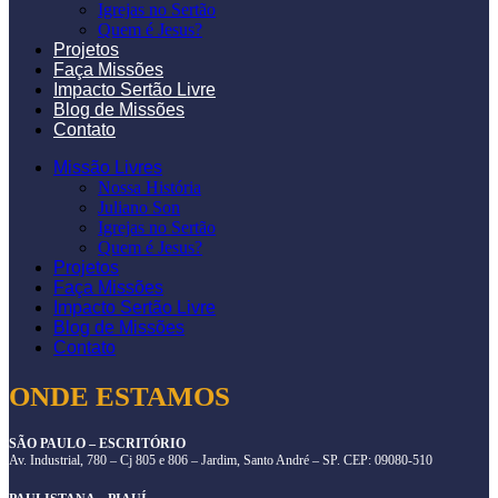
Igrejas no Sertão
Quem é Jesus?
Projetos
Faça Missões
Impacto Sertão Livre
Blog de Missões
Contato
Missão Livres
Nossa História
Juliano Son
Igrejas no Sertão
Quem é Jesus?
Projetos
Faça Missões
Impacto Sertão Livre
Blog de Missões
Contato
ONDE ESTAMOS
SÃO PAULO – ESCRITÓRIO
Av. Industrial, 780 – Cj 805 e 806 – Jardim, Santo André – SP. CEP: 09080-510