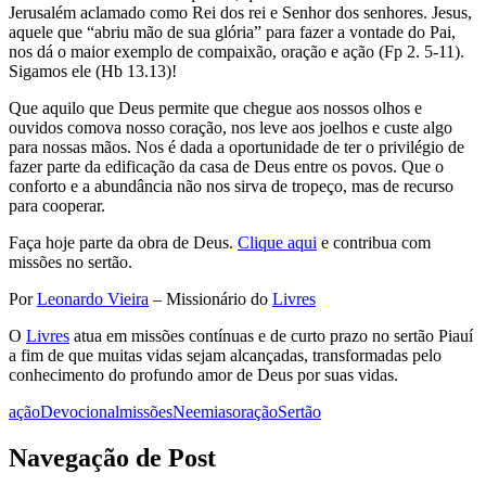
Jerusalém aclamado como Rei dos rei e Senhor dos senhores. Jesus,
aquele que “abriu mão de sua glória” para fazer a vontade do Pai,
nos dá o maior exemplo de compaixão, oração e ação (Fp 2. 5-11).
Sigamos ele (Hb 13.13)!
Que aquilo que Deus permite que chegue aos nossos olhos e
ouvidos comova nosso coração, nos leve aos joelhos e custe algo
para nossas mãos. Nos é dada a oportunidade de ter o privilégio de
fazer parte da edificação da casa de Deus entre os povos. Que o
conforto e a abundância não nos sirva de tropeço, mas de recurso
para cooperar.
Faça hoje parte da obra de Deus.
Clique aqui
e contribua com
missões no sertão.
Por
Leonardo Vieira
– Missionário do
Livres
O
Livres
atua em missões contínuas e de curto prazo no sertão Piauí
a fim de que muitas vidas sejam alcançadas, transformadas pelo
conhecimento do profundo amor de Deus por suas vidas.
ação
Devocional
missões
Neemias
oração
Sertão
Navegação de Post