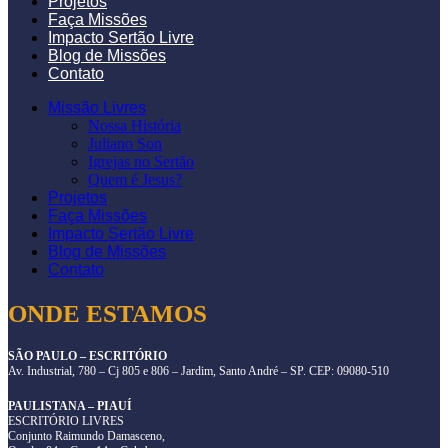
Projetos
Faça Missões
Impacto Sertão Livre
Blog de Missões
Contato
Missão Livres
Nossa História
Juliano Son
Igrejas no Sertão
Quem é Jesus?
Projetos
Faça Missões
Impacto Sertão Livre
Blog de Missões
Contato
ONDE ESTAMOS
SÃO PAULO – ESCRITÓRIO
Av. Industrial, 780 – Cj 805 e 806 – Jardim, Santo André – SP. CEP: 09080-510
PAULISTANA – PIAUÍ
ESCRITÓRIO LIVRES
Conjunto Raimundo Damasceno,