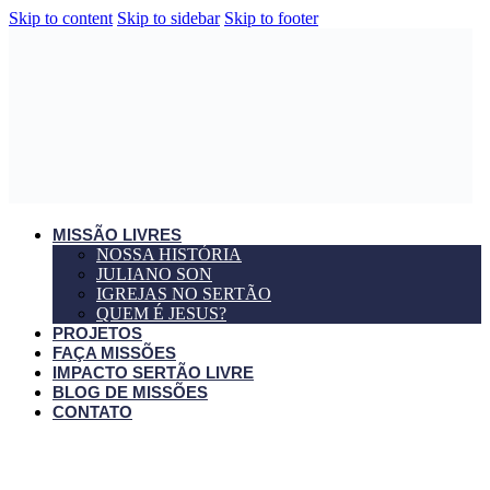
Skip to content
Skip to sidebar
Skip to footer
MISSÃO LIVRES
NOSSA HISTÓRIA
JULIANO SON
IGREJAS NO SERTÃO
QUEM É JESUS?
PROJETOS
FAÇA MISSÕES
IMPACTO SERTÃO LIVRE
BLOG DE MISSÕES
CONTATO