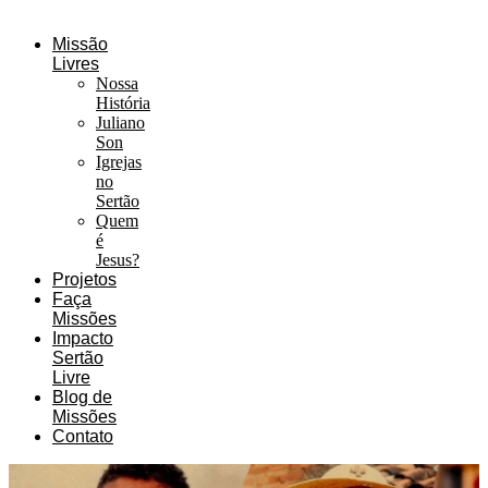
Missão
Livres
Nossa
História
Juliano
Son
Igrejas
no
Sertão
Quem
é
Jesus?
Projetos
Faça
Missões
Impacto
Sertão
Livre
Blog de
Missões
Contato