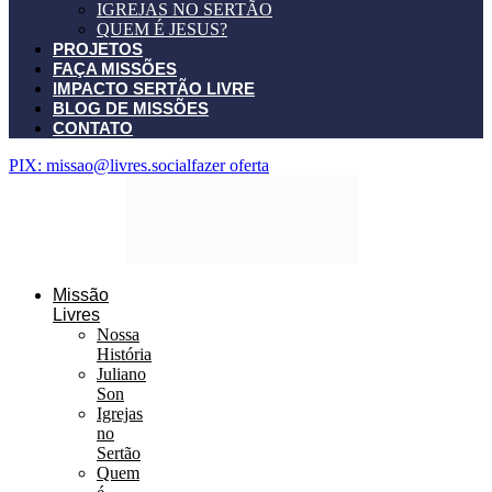
IGREJAS NO SERTÃO
QUEM É JESUS?
PROJETOS
FAÇA MISSÕES
IMPACTO SERTÃO LIVRE
BLOG DE MISSÕES
CONTATO
PIX: missao@livres.social
fazer oferta
Missão
Livres
Nossa
História
Juliano
Son
Igrejas
no
Sertão
Quem