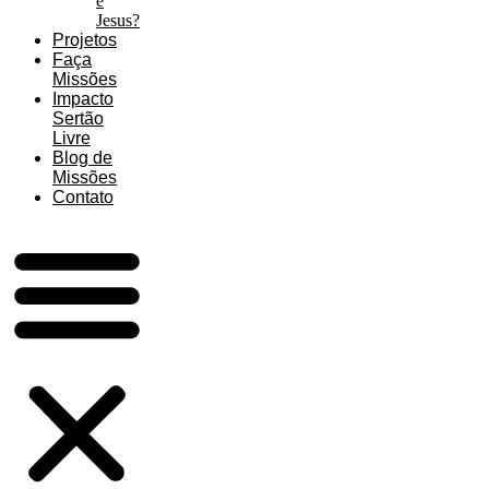
é
Jesus?
Projetos
Faça
Missões
Impacto
Sertão
Livre
Blog de
Missões
Contato