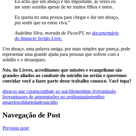
Eu acho que um abraço é tão importante, às vezes eu
me sinto sozinha apesar de ter muitos filhos e netos.
Eu queria ter uma pessoa para chegar e dar um abraço,
pra sentir que eu estou viva.”
Audelina Silva, morada de Picos/PI, no
documentário
do Impacto Sertão Livre.
Um abraço, uma palavra amiga, por mais simples que pareça, pode
representar uma grande ajuda para pessoas que sofrem com a
solidão e o desamparo.
Nós, do Livres, acreditamos que missões e evangelismo são
grandes aliados ao combate do suicídio no sertão e queremos
convidar você a fazer parte desse trabalho conosco. Você topa?
abraços que curam
combate ao suicídio
instituto livres
missão
livres
missoes de amor
missões no sertão
piauí
setembro
amarelo
solidariedade
suicídio
Navegação de Post
Previous post: