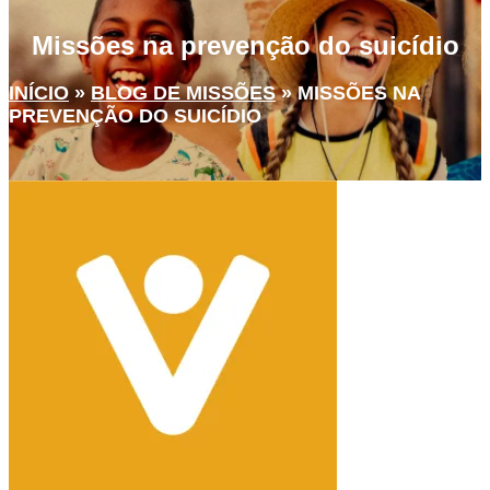
Missões na prevenção do suicídio
INÍCIO
»
BLOG DE MISSÕES
»
MISSÕES NA
PREVENÇÃO DO SUICÍDIO