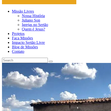
Missão Livres
Nossa História
Juliano Son
Igrejas no Sertão
Quem é Jesus?
Projetos
Faça Missões
Impacto Sertão Livre
Blog de Missões
Contato