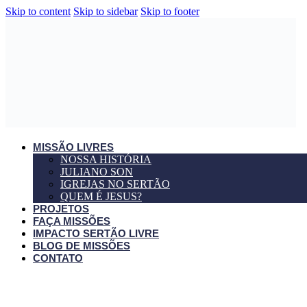
Skip to content
Skip to sidebar
Skip to footer
MISSÃO LIVRES
NOSSA HISTÓRIA
JULIANO SON
IGREJAS NO SERTÃO
QUEM É JESUS?
PROJETOS
FAÇA MISSÕES
IMPACTO SERTÃO LIVRE
BLOG DE MISSÕES
CONTATO