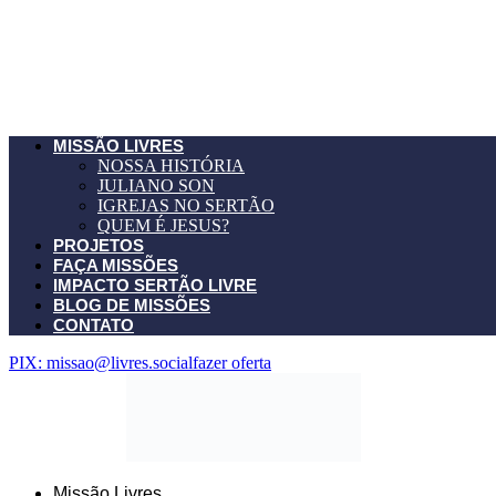
MISSÃO LIVRES
NOSSA HISTÓRIA
JULIANO SON
IGREJAS NO SERTÃO
QUEM É JESUS?
PROJETOS
FAÇA MISSÕES
IMPACTO SERTÃO LIVRE
BLOG DE MISSÕES
CONTATO
PIX: missao@livres.social
fazer oferta
Missão Livres