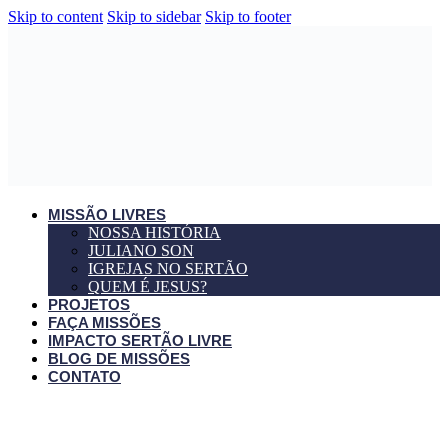
Skip to content
Skip to sidebar
Skip to footer
MISSÃO LIVRES
NOSSA HISTÓRIA
JULIANO SON
IGREJAS NO SERTÃO
QUEM É JESUS?
PROJETOS
FAÇA MISSÕES
IMPACTO SERTÃO LIVRE
BLOG DE MISSÕES
CONTATO