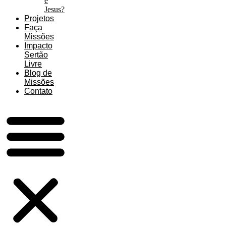
é
Jesus?
Projetos
Faça
Missões
Impacto
Sertão
Livre
Blog de
Missões
Contato