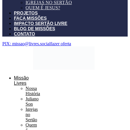
IGREJAS NO SERTÃO
QUEM É JESUS?
PROJETOS
FAÇA MISSÕES
IMPACTO SERTÃO LIVRE
BLOG DE MISSÕES
CONTATO
PIX: missao@livres.social
fazer oferta
Missão
Livres
Nossa
História
Juliano
Son
Igrejas
no
Sertão
Quem