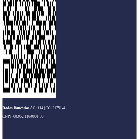
Dados Bancários
AG: 114 | CC: 21751-4.
CNPJ: 08.052.116/0001-86