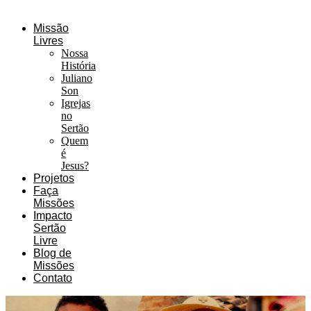
Missão
Livres
Nossa
História
Juliano
Son
Igrejas
no
Sertão
Quem
é
Jesus?
Projetos
Faça
Missões
Impacto
Sertão
Livre
Blog de
Missões
Contato