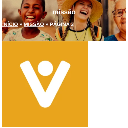
missão
INÍCIO
»
MISSÃO
»
PÁGINA 3