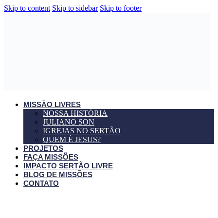
Skip to content
Skip to sidebar
Skip to footer
MISSÃO LIVRES
NOSSA HISTÓRIA
JULIANO SON
IGREJAS NO SERTÃO
QUEM É JESUS?
PROJETOS
FAÇA MISSÕES
IMPACTO SERTÃO LIVRE
BLOG DE MISSÕES
CONTATO