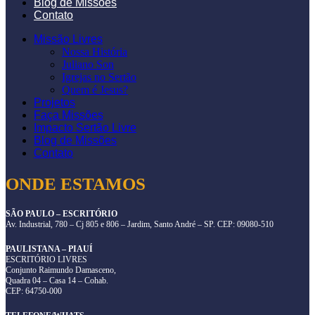
Blog de Missões
Contato
Missão Livres
Nossa História
Juliano Son
Igrejas no Sertão
Quem é Jesus?
Projetos
Faça Missões
Impacto Sertão Livre
Blog de Missões
Contato
ONDE ESTAMOS
SÃO PAULO – ESCRITÓRIO
Av. Industrial, 780 – Cj 805 e 806 – Jardim, Santo André – SP. CEP: 09080-510
PAULISTANA – PIAUÍ
ESCRITÓRIO LIVRES
Conjunto Raimundo Damasceno,
Quadra 04 – Casa 14 – Cohab.
CEP: 64750-000