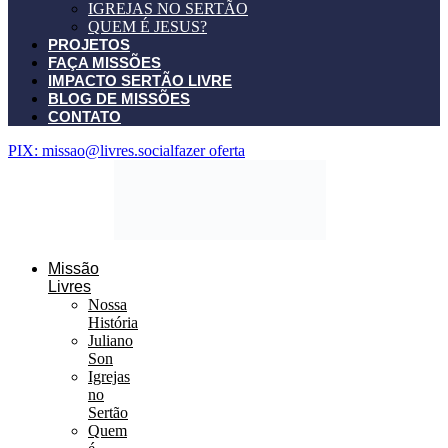
IGREJAS NO SERTÃO
QUEM É JESUS?
PROJETOS
FAÇA MISSÕES
IMPACTO SERTÃO LIVRE
BLOG DE MISSÕES
CONTATO
PIX: missao@livres.social
fazer oferta
Missão
Livres
Nossa
História
Juliano
Son
Igrejas
no
Sertão
Quem