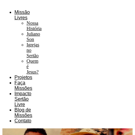
Missão
Livres
Nossa
História
Juliano
Son
Igrejas
no
Sertão
Quem
é
Jesus?
Projetos
Faça
Missões
Impacto
Sertão
Livre
Blog de
Missões
Contato