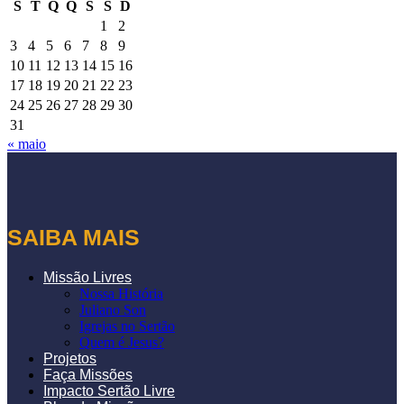
S
T
Q
Q
S
S
D
1
2
3
4
5
6
7
8
9
10
11
12
13
14
15
16
17
18
19
20
21
22
23
24
25
26
27
28
29
30
31
« maio
SAIBA MAIS
Missão Livres
Nossa História
Juliano Son
Igrejas no Sertão
Quem é Jesus?
Projetos
Faça Missões
Impacto Sertão Livre