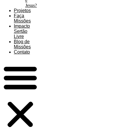
é
Jesus?
Projetos
Faça
Missões
Impacto
Sertão
Livre
Blog de
Missões
Contato