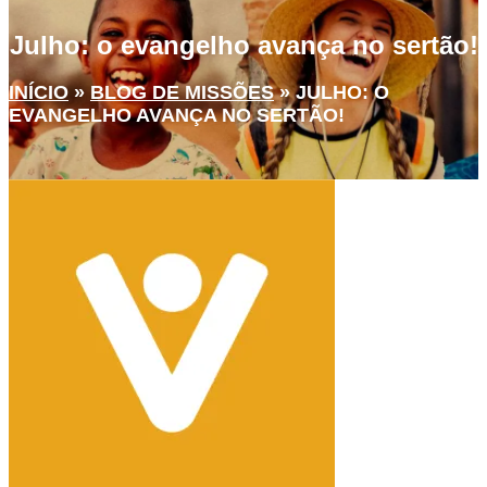
Julho: o evangelho avança no sertão!
INÍCIO
»
BLOG DE MISSÕES
»
JULHO: O
EVANGELHO AVANÇA NO SERTÃO!