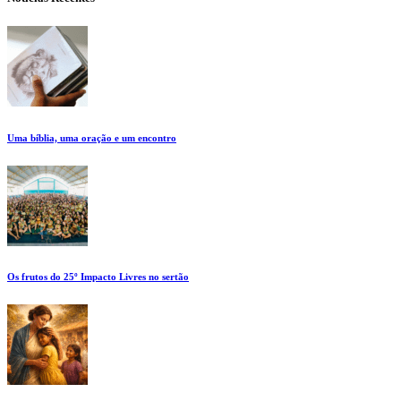
Uma bíblia, uma oração e um encontro
Os frutos do 25º Impacto Livres no sertão