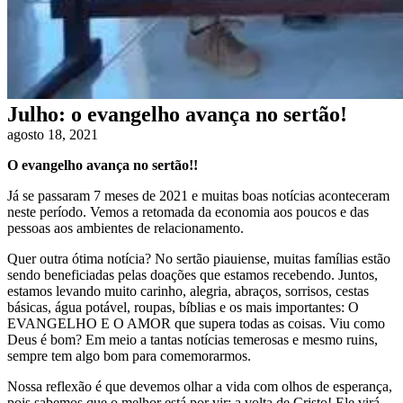
Julho: o evangelho avança no sertão!
agosto 18, 2021
O evangelho avança no sertão!!
Já se passaram 7 meses de 2021 e muitas boas notícias aconteceram
neste período. Vemos a retomada da economia aos poucos e das
pessoas aos ambientes de relacionamento.
Quer outra ótima notícia? No sertão piauiense, muitas famílias estão
sendo beneficiadas pelas doações que estamos recebendo. Juntos,
estamos levando muito carinho, alegria, abraços, sorrisos, cestas
básicas, água potável, roupas, bíblias e os mais importantes: O
EVANGELHO E O AMOR que supera todas as coisas. Viu como
Deus é bom? Em meio a tantas notícias temerosas e mesmo ruins,
sempre tem algo bom para comemorarmos.
Nossa reflexão é que devemos olhar a vida com olhos de esperança,
pois sabemos que o melhor está por vir: a volta de Cristo! Ele virá,