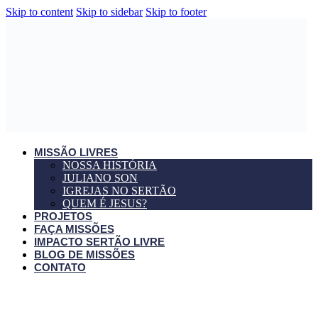
Skip to content
Skip to sidebar
Skip to footer
MISSÃO LIVRES
NOSSA HISTÓRIA
JULIANO SON
IGREJAS NO SERTÃO
QUEM É JESUS?
PROJETOS
FAÇA MISSÕES
IMPACTO SERTÃO LIVRE
BLOG DE MISSÕES
CONTATO