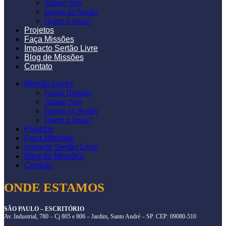
Juliano Son
Igrejas no Sertão
Quem é Jesus?
Projetos
Faça Missões
Impacto Sertão Livre
Blog de Missões
Contato
Missão Livres
Nossa História
Juliano Son
Igrejas no Sertão
Quem é Jesus?
Projetos
Faça Missões
Impacto Sertão Livre
Blog de Missões
Contato
ONDE ESTAMOS
SÃO PAULO – ESCRITÓRIO
Av. Industrial, 780 – Cj 805 e 806 – Jardim, Santo André – SP. CEP: 09080-510