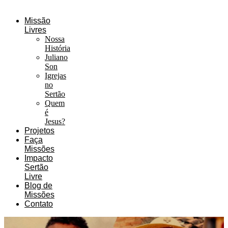
Missão
Livres
Nossa
História
Juliano
Son
Igrejas
no
Sertão
Quem
é
Jesus?
Projetos
Faça
Missões
Impacto
Sertão
Livre
Blog de
Missões
Contato