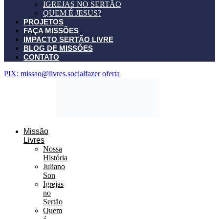
IGREJAS NO SERTÃO
QUEM É JESUS?
PROJETOS
FAÇA MISSÕES
IMPACTO SERTÃO LIVRE
BLOG DE MISSÕES
CONTATO
PIX: missao@livres.social
fazer oferta
Missão
Livres
Nossa
História
Juliano
Son
Igrejas
no
Sertão
Quem