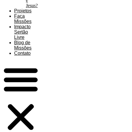
é
Jesus?
Projetos
Faça
Missões
Impacto
Sertão
Livre
Blog de
Missões
Contato