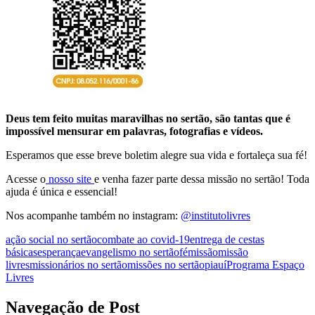
Deus tem feito muitas maravilhas no sertão, são tantas que é
impossível mensurar em palavras, fotografias e vídeos.
Esperamos que esse breve boletim alegre sua vida e fortaleça sua fé!
Acesse o
nosso site
e venha fazer parte dessa missão no sertão! Toda
ajuda é única e essencial!
Nos acompanhe também no instagram:
@institutolivres
ação social no sertão
combate ao covid-19
entrega de cestas
básicas
esperança
evangelismo no sertão
fé
missão
missão
livres
missionários no sertão
missões no sertão
piauí
Programa Espaço
Livres
Navegação de Post