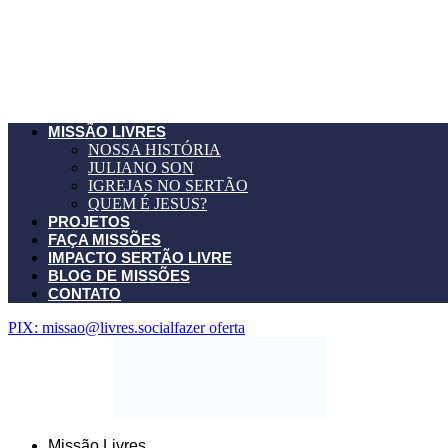
MISSÃO LIVRES
NOSSA HISTÓRIA
JULIANO SON
IGREJAS NO SERTÃO
QUEM É JESUS?
PROJETOS
FAÇA MISSÕES
IMPACTO SERTÃO LIVRE
BLOG DE MISSÕES
CONTATO
PIX: missao@livres.social
fazer oferta
Missão Livres