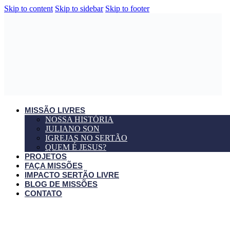
Skip to content
Skip to sidebar
Skip to footer
MISSÃO LIVRES
NOSSA HISTÓRIA
JULIANO SON
IGREJAS NO SERTÃO
QUEM É JESUS?
PROJETOS
FAÇA MISSÕES
IMPACTO SERTÃO LIVRE
BLOG DE MISSÕES
CONTATO