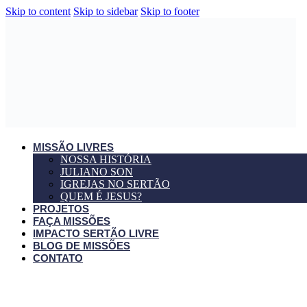
Skip to content
Skip to sidebar
Skip to footer
MISSÃO LIVRES
NOSSA HISTÓRIA
JULIANO SON
IGREJAS NO SERTÃO
QUEM É JESUS?
PROJETOS
FAÇA MISSÕES
IMPACTO SERTÃO LIVRE
BLOG DE MISSÕES
CONTATO