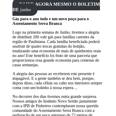
BAIXE AGORA MESMO O BOLETIM
DE
junho
Gás para o ano todo e um novo poço para o
Assentamento Serra Branca
Logo na primeira semana de Junho, tivemos a alegria
de distribuir 200 vale gás para famílias carentes da
região de Paulistana. Cada família beneficiada poderá
usufruir de quatro trocas gratuitas do botijão,
totalizando uma economia de mais de quinhentos reais
no ano! Este benefício foi fruto de uma parceria que
proporcionou essa grande economia para centenas de
casas sertanejas.
A alegria das pessoas ao receberem este presente é
impagável. E a gente também se deu bem, porque,
depois disso, cada célula ou culto nos interiores sempre
conta com um bolinho à nossa espera…
No decorrer dos dias tivemos outra grande surpresa.
Nossos amigos do Instituto Novo Sertão juntamente
com a IPB de Pinheiros contemplaram nossa querida
comunidade do Assentamento Serra Branca com a
perfuração de um poço artesiano de 72 metros de