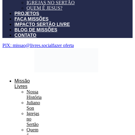
IGREJAS NO SERTÃO
QUEM É JESUS?
PROJETOS
FAÇA MISSÕES
IMPACTO SERTÃO LIVRE
BLOG DE MISSÕES
CONTATO
PIX: missao@livres.social
fazer oferta
Missão
Livres
Nossa
História
Juliano
Son
Igrejas
no
Sertão
Quem