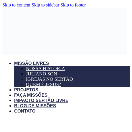
Skip to content
Skip to sidebar
Skip to footer
MISSÃO LIVRES
NOSSA HISTÓRIA
JULIANO SON
IGREJAS NO SERTÃO
QUEM É JESUS?
PROJETOS
FAÇA MISSÕES
IMPACTO SERTÃO LIVRE
BLOG DE MISSÕES
CONTATO