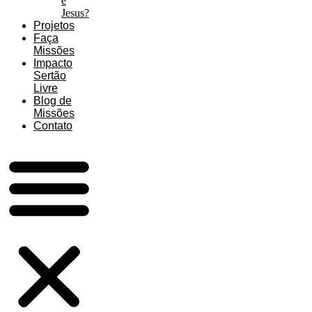
é
Jesus?
Projetos
Faça
Missões
Impacto
Sertão
Livre
Blog de
Missões
Contato