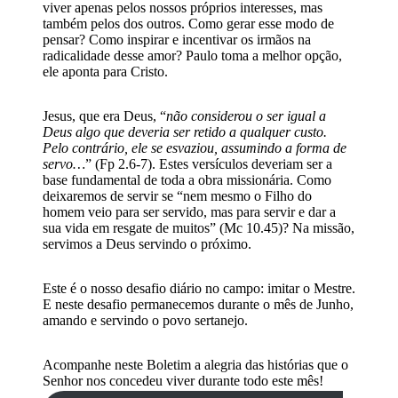
viver apenas pelos nossos próprios interesses, mas
também pelos dos outros. Como gerar esse modo de
pensar? Como inspirar e incentivar os irmãos na
radicalidade desse amor? Paulo toma a melhor opção,
ele aponta para Cristo.
Jesus, que era Deus, “
não considerou o ser igual a
Deus algo que deveria ser retido a qualquer custo.
Pelo contrário, ele se esvaziou, assumindo a forma de
servo…
” (Fp 2.6-7). Estes versículos deveriam ser a
base fundamental de toda a obra missionária. Como
deixaremos de servir se “nem mesmo o Filho do
homem veio para ser servido, mas para servir e dar a
sua vida em resgate de muitos” (Mc 10.45)? Na missão,
servimos a Deus servindo o próximo.
Este é o nosso desafio diário no campo: imitar o Mestre.
E neste desafio permanecemos durante o mês de Junho,
amando e servindo o povo sertanejo.
Acompanhe neste Boletim a alegria das histórias que o
Senhor nos concedeu viver durante todo este mês!