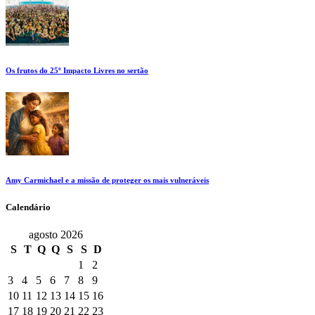
Os frutos do 25º Impacto Livres no sertão
Amy Carmichael e a missão de proteger os mais vulneráveis
Calendário
agosto 2026
S
T
Q
Q
S
S
D
1
2
3
4
5
6
7
8
9
10
11
12
13
14
15
16
17
18
19
20
21
22
23