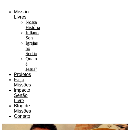
Missão
Livres
Nossa
História
Juliano
Son
Igrejas
no
Sertão
Quem
é
Jesus?
Projetos
Faça
Missões
Impacto
Sertão
Livre
Blog de
Missões
Contato