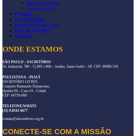
Igrejas no Sertão
Quem é Jesus?
Projetos
Faça Missões
Impacto Sertão Livre
Blog de Missões
Contato
ONDE ESTAMOS
SÃO PAULO – ESCRITÓRIO
Av. Industrial, 780 – Cj 805 e 806 – Jardim, Santo André – SP. CEP: 09080-510
PAULISTANA – PIAUÍ
ESCRITÓRIO LIVRES
Conjunto Raimundo Damasceno,
Quadra 04 – Casa 14 – Cohab.
CEP: 64750-000
TELEFONE/WHATS
(11) 9.8542-6677
contato@missaolivres.org.br
CONECTE-SE COM A MISSÃO