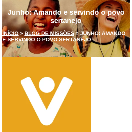
Junho: Amando e servindo o povo
sertanejo
INÍCIO
»
BLOG DE MISSÕES
»
JUNHO: AMANDO
E SERVINDO O POVO SERTANEJO