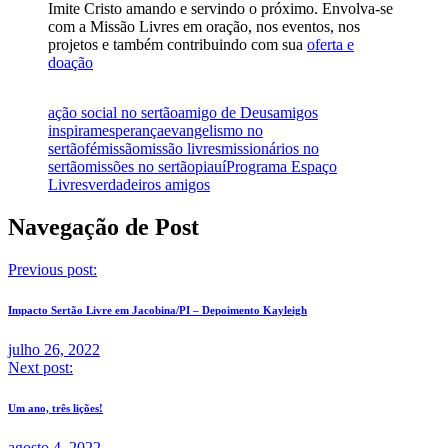
Imite Cristo amando e servindo o próximo. Envolva-se
com a Missão Livres em oração, nos eventos, nos
projetos e também contribuindo com sua
oferta e
doação
ação social no sertão
amigo de Deus
amigos
inspiram
esperança
evangelismo no
sertão
fé
missão
missão livres
missionários no
sertão
missões no sertão
piauí
Programa Espaço
Livres
verdadeiros amigos
Navegação de Post
Previous post:
Impacto Sertão Livre em Jacobina/PI – Depoimento Kayleigh
julho 26, 2022
Next post:
Um ano, três lições!
agosto 4, 2022