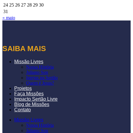
24
25
26
27
28
29
30
31
« maio
SAIBA MAIS
Missão Livres
Nossa História
Juliano Son
Igrejas no Sertão
Quem é Jesus?
Projetos
Faça Missões
Impacto Sertão Livre
Blog de Missões
Contato
Missão Livres
Nossa História
Juliano Son