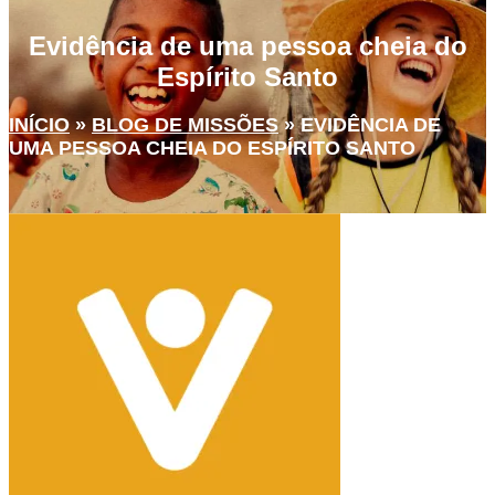
Evidência de uma pessoa cheia do
Espírito Santo
INÍCIO
»
BLOG DE MISSÕES
»
EVIDÊNCIA DE
UMA PESSOA CHEIA DO ESPÍRITO SANTO