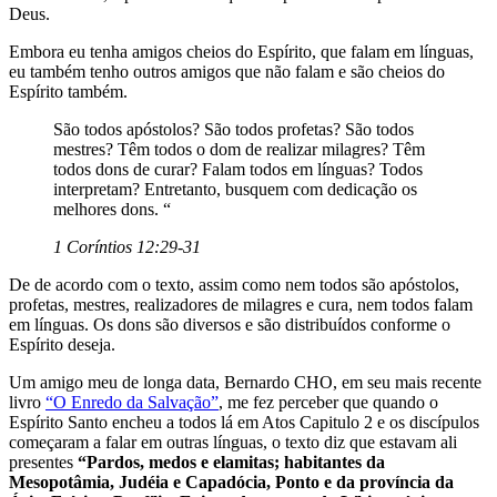
Deus.
Embora eu tenha amigos cheios do Espírito, que falam em línguas,
eu também tenho outros amigos que não falam e são cheios do
Espírito também.
São todos apóstolos? São todos profetas? São todos
mestres? Têm todos o dom de realizar milagres? Têm
todos dons de curar? Falam todos em línguas? Todos
interpretam? Entretanto, busquem com dedicação os
melhores dons. “
1 Coríntios 12:29-31
De de acordo com o texto, assim como nem todos são apóstolos,
profetas, mestres, realizadores de milagres e cura, nem todos falam
em línguas. Os dons são diversos e são distribuídos conforme o
Espírito deseja.
Um amigo meu de longa data, Bernardo CHO, em seu mais recente
livro
“O Enredo da Salvação”
, me fez perceber que quando o
Espírito Santo encheu a todos lá em Atos Capitulo 2 e os discípulos
começaram a falar em outras línguas, o texto diz que estavam ali
presentes
“Pardos, medos e elamitas; habitantes da
Mesopotâmia, Judéia e Capadócia, Ponto e da província da