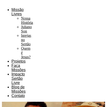
Missão
Livres
Nossa
História
Juliano
Son
Igrejas
no
Sertão
Quem
é
Jesus?
Projetos
Faça
Missões
Impacto
Sertão
Livre
Blog de
Missões
Contato