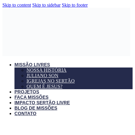
Skip to content
Skip to sidebar
Skip to footer
MISSÃO LIVRES
NOSSA HISTÓRIA
JULIANO SON
IGREJAS NO SERTÃO
QUEM É JESUS?
PROJETOS
FAÇA MISSÕES
IMPACTO SERTÃO LIVRE
BLOG DE MISSÕES
CONTATO