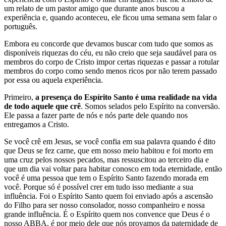
um relato de um pastor amigo que durante anos buscou a
experiência e, quando aconteceu, ele ficou uma semana sem falar o
português.
Embora eu concorde que devamos buscar com tudo que somos as
disponíveis riquezas do céu, eu não creio que seja saudável para os
membros do corpo de Cristo impor certas riquezas e passar a rotular
membros do corpo como sendo menos ricos por não terem passado
por essa ou aquela experiência.
Primeiro,
a presença do Espírito Santo é uma realidade na vida
de todo aquele que crê
. Somos selados pelo Espírito na conversão.
Ele passa a fazer parte de nós e nós parte dele quando nos
entregamos a Cristo.
Se você crê em Jesus, se você confia em sua palavra quando é dito
que Deus se fez carne, que em nosso meio habitou e foi morto em
uma cruz pelos nossos pecados, mas ressuscitou ao terceiro dia e
que um dia vai voltar para habitar conosco em toda eternidade, então
você é uma pessoa que tem o Espírito Santo fazendo morada em
você. Porque só é possível crer em tudo isso mediante a sua
influência. Foi o Espírito Santo quem foi enviado após a ascensão
do Filho para ser nosso consolador, nosso companheiro e nossa
grande influência. É o Espírito quem nos convence que Deus é o
nosso ABBA, é por meio dele que nós provamos da paternidade de