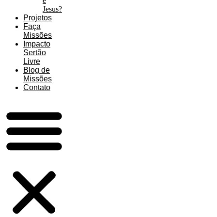
é
Jesus?
Projetos
Faça
Missões
Impacto
Sertão
Livre
Blog de
Missões
Contato