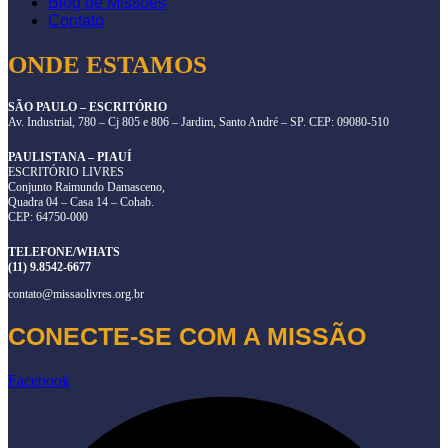
Blog de Missões
Contato
ONDE ESTAMOS
SÃO PAULO – ESCRITÓRIO
Av. Industrial, 780 – Cj 805 e 806 – Jardim, Santo André – SP. CEP: 09080-510
PAULISTANA – PIAUÍ
ESCRITÓRIO LIVRES
Conjunto Raimundo Damasceno,
Quadra 04 – Casa 14 – Cohab.
CEP: 64750-000
TELEFONE/WHATS
(11) 9.8542-6677
contato@missaolivres.org.br
CONECTE-SE COM A MISSÃO
Facebook