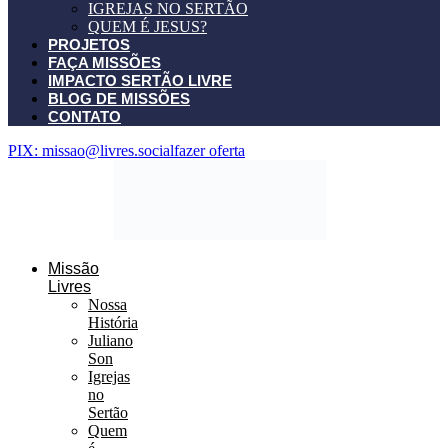
IGREJAS NO SERTÃO
QUEM É JESUS?
PROJETOS
FAÇA MISSÕES
IMPACTO SERTÃO LIVRE
BLOG DE MISSÕES
CONTATO
PIX: missao@livres.social
fazer oferta
Missão
Livres
Nossa
História
Juliano
Son
Igrejas
no
Sertão
Quem