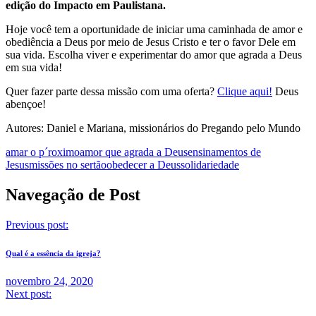
edição do Impacto em Paulistana.
Hoje você tem a oportunidade de iniciar uma caminhada de amor e
obediência a Deus por meio de Jesus Cristo e ter o favor Dele em
sua vida. Escolha viver e experimentar do amor que agrada a Deus
em sua vida!
Quer fazer parte dessa missão com uma oferta?
Clique aqui!
Deus
abençoe!
Autores: Daniel e Mariana, missionários do Pregando pelo Mundo
amar o p´roximo
amor que agrada a Deus
ensinamentos de
Jesus
missões no sertão
obedecer a Deus
solidariedade
Navegação de Post
Previous post:
Qual é a essência da igreja?
novembro 24, 2020
Next post: