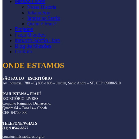
Missão Livres
Nossa História
Juliano Son
Igrejas no Sertão
Quem é Jesus?
Projetos
Faça Missões
Impacto Sertão Livre
Blog de Missões
Contato
ONDE ESTAMOS
SÃO PAULO – ESCRITÓRIO
Av. Industrial, 780 – Cj 805 e 806 – Jardim, Santo André – SP. CEP: 09080-510
PAULISTANA – PIAUÍ
ESCRITÓRIO LIVRES
Conjunto Raimundo Damasceno,
Quadra 04 – Casa 14 – Cohab.
CEP: 64750-000
TELEFONE/WHATS
(11) 9.8542-6677
contato@missaolivres.org.br