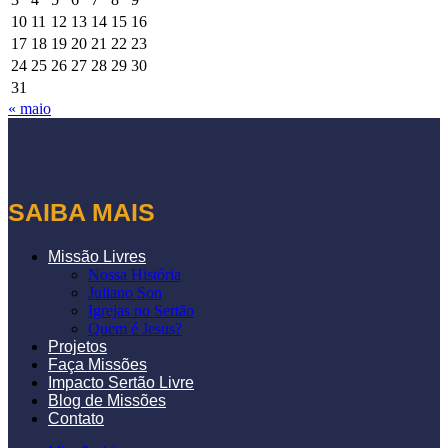
10
11
12
13
14
15
16
17
18
19
20
21
22
23
24
25
26
27
28
29
30
31
« maio
SAIBA MAIS
Missão Livres
Nossa História
Juliano Son
Igrejas no Sertão
Quem é Jesus?
Projetos
Faça Missões
Impacto Sertão Livre
Blog de Missões
Contato