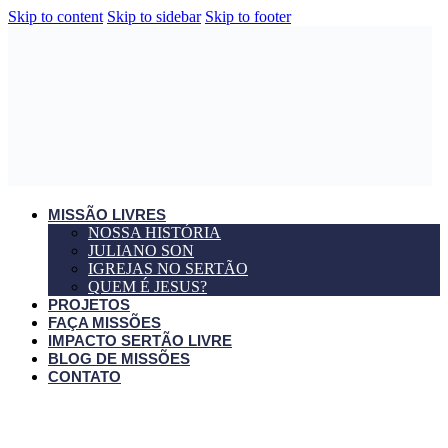
Skip to content
Skip to sidebar
Skip to footer
MISSÃO LIVRES
NOSSA HISTÓRIA
JULIANO SON
IGREJAS NO SERTÃO
QUEM É JESUS?
PROJETOS
FAÇA MISSÕES
IMPACTO SERTÃO LIVRE
BLOG DE MISSÕES
CONTATO