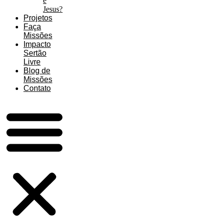
é
Jesus?
Projetos
Faça
Missões
Impacto
Sertão
Livre
Blog de
Missões
Contato