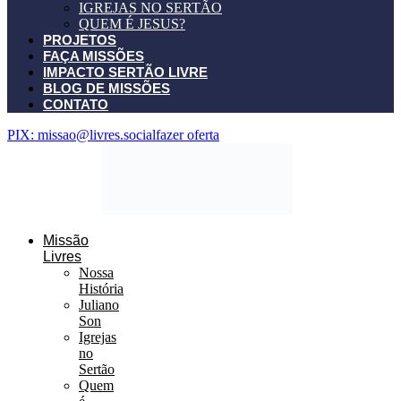
IGREJAS NO SERTÃO
QUEM É JESUS?
PROJETOS
FAÇA MISSÕES
IMPACTO SERTÃO LIVRE
BLOG DE MISSÕES
CONTATO
PIX: missao@livres.social
fazer oferta
Missão
Livres
Nossa
História
Juliano
Son
Igrejas
no
Sertão
Quem