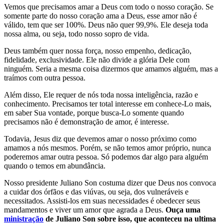
Vemos que precisamos amar a Deus com todo o nosso coração. Se
somente parte do nosso coração ama a Deus, esse amor não é
válido, tem que ser 100%. Deus não quer 99,9%. Ele deseja toda
nossa alma, ou seja, todo nosso sopro de vida.
Deus também quer nossa força, nosso empenho, dedicação,
fidelidade, exclusividade. Ele não divide a glória Dele com
ninguém. Seria a mesma coisa dizermos que amamos alguém, mas a
traímos com outra pessoa.
Além disso, Ele requer de nós toda nossa inteligência, razão e
conhecimento. Precisamos ter total interesse em conhece-Lo mais,
em saber Sua vontade, porque busca-Lo somente quando
precisamos não é demonstração de amor, é interesse.
Todavia, Jesus diz que devemos amar o nosso próximo como
amamos a nós mesmos. Porém, se não temos amor próprio, nunca
poderemos amar outra pessoa. Só podemos dar algo para alguém
quando o temos em abundância.
Nosso presidente Juliano Son costuma dizer que Deus nos convoca
a cuidar dos órfãos e das viúvas, ou seja, dos vulneráveis e
necessitados. Assisti-los em suas necessidades é obedecer seus
mandamentos e viver um amor que agrada a Deus.
Ouça uma
ministração
de Juliano Son sobre isso, que aconteceu na ultima