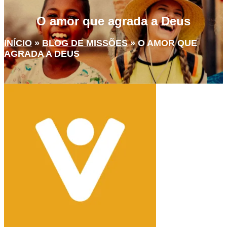
O amor que agrada a Deus
INÍCIO
»
BLOG DE MISSÕES
»
O AMOR QUE
AGRADA A DEUS