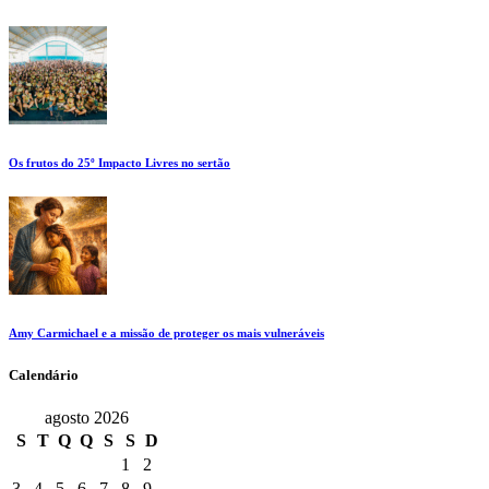
Os frutos do 25º Impacto Livres no sertão
Amy Carmichael e a missão de proteger os mais vulneráveis
Calendário
agosto 2026
S
T
Q
Q
S
S
D
1
2
3
4
5
6
7
8
9