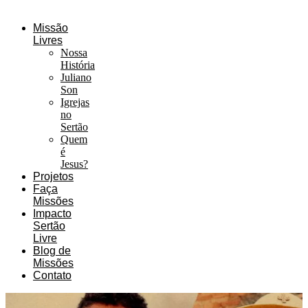
Missão
Livres
Nossa
História
Juliano
Son
Igrejas
no
Sertão
Quem
é
Jesus?
Projetos
Faça
Missões
Impacto
Sertão
Livre
Blog de
Missões
Contato