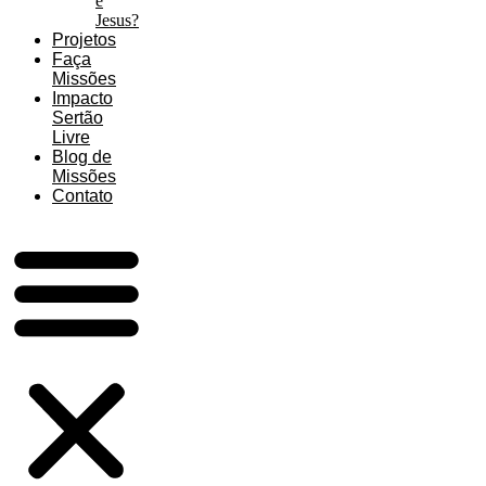
é
Jesus?
Projetos
Faça
Missões
Impacto
Sertão
Livre
Blog de
Missões
Contato