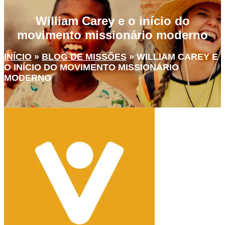
William Carey e o início do
movimento missionário moderno
INÍCIO
»
BLOG DE MISSÕES
»
WILLIAM CAREY E
O INÍCIO DO MOVIMENTO MISSIONÁRIO
MODERNO