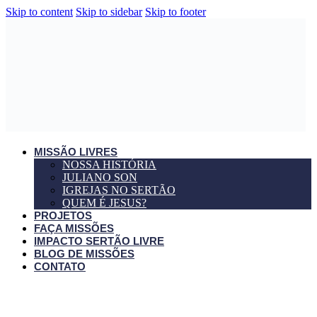
Skip to content
Skip to sidebar
Skip to footer
MISSÃO LIVRES
NOSSA HISTÓRIA
JULIANO SON
IGREJAS NO SERTÃO
QUEM É JESUS?
PROJETOS
FAÇA MISSÕES
IMPACTO SERTÃO LIVRE
BLOG DE MISSÕES
CONTATO