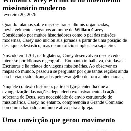
William Carey e o início do movimento
missionário moderno
fevereiro 20, 2026
Quando falamos sobre missões transculturais organizadas,
inevitavelmente chegamos ao nome de
William Carey
.
Considerado por muitos historiadores como o pai das missões
modernas, Carey não iniciou sua jornada a partir de uma posição de
destaque eclesiástico, mas de um ofício simples: era sapateiro.
Nascido em 1761, na Inglaterra, Carey desenvolveu desde cedo
interesse por idiomas e geografia. Enquanto trabalhava, estudava as
Escrituras e lia relatos de viagens missionárias. Ao observar os
mapas do mundo, passou a se perguntar por que tantas regiões ainda
não haviam sido alcançadas pelo evangelho de forma intencional.
Naquele contexto histórico, parte da Igreja entendia que a
evangelização das nações dependeria exclusivamente da ação
soberana de Deus, sem necessidade de envio estruturado de
missionários. Carey, no entanto, compreendia a Grande Comissão
como um chamado contínuo e ativo para a Igreja.
Uma convicção que gerou movimento