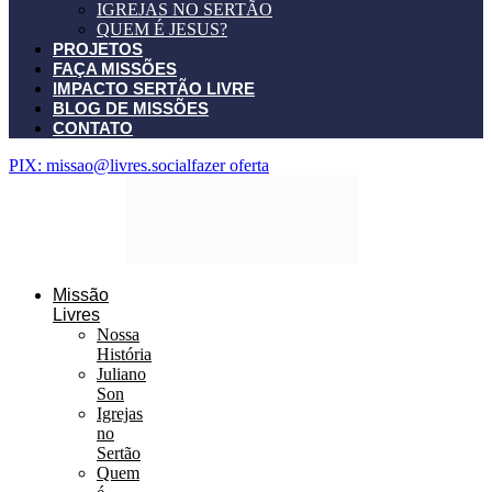
IGREJAS NO SERTÃO
QUEM É JESUS?
PROJETOS
FAÇA MISSÕES
IMPACTO SERTÃO LIVRE
BLOG DE MISSÕES
CONTATO
PIX: missao@livres.social
fazer oferta
Missão
Livres
Nossa
História
Juliano
Son
Igrejas
no
Sertão
Quem