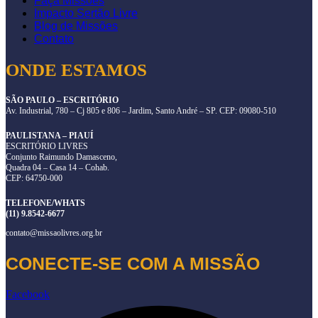
Faça Missões
Impacto Sertão Livre
Blog de Missões
Contato
ONDE ESTAMOS
SÃO PAULO – ESCRITÓRIO
Av. Industrial, 780 – Cj 805 e 806 – Jardim, Santo André – SP. CEP: 09080-510
PAULISTANA – PIAUÍ
ESCRITÓRIO LIVRES
Conjunto Raimundo Damasceno,
Quadra 04 – Casa 14 – Cohab.
CEP: 64750-000
TELEFONE/WHATS
(11) 9.8542-6677
contato@missaolivres.org.br
CONECTE-SE COM A MISSÃO
Facebook