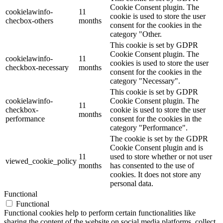
Cookie Consent plugin. The
cookielawinfo-
11
cookie is used to store the user
checbox-others
months
consent for the cookies in the
category "Other.
This cookie is set by GDPR
Cookie Consent plugin. The
cookielawinfo-
11
cookies is used to store the user
checkbox-necessary
months
consent for the cookies in the
category "Necessary".
This cookie is set by GDPR
cookielawinfo-
Cookie Consent plugin. The
11
checkbox-
cookie is used to store the user
months
performance
consent for the cookies in the
category "Performance".
The cookie is set by the GDPR
Cookie Consent plugin and is
11
used to store whether or not user
viewed_cookie_policy
months
has consented to the use of
cookies. It does not store any
personal data.
Functional
Functional
Functional cookies help to perform certain functionalities like
sharing the content of the website on social media platforms, collect