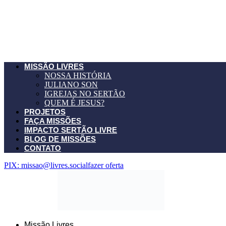
MISSÃO LIVRES
NOSSA HISTÓRIA
JULIANO SON
IGREJAS NO SERTÃO
QUEM É JESUS?
PROJETOS
FAÇA MISSÕES
IMPACTO SERTÃO LIVRE
BLOG DE MISSÕES
CONTATO
PIX: missao@livres.social
fazer oferta
Missão Livres