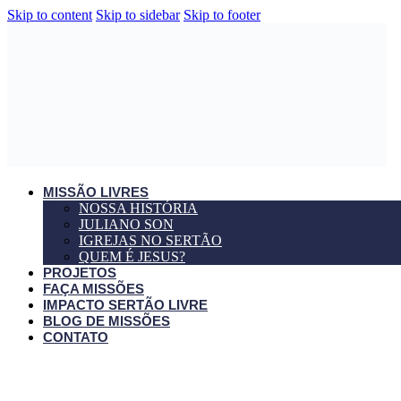
Skip to content
Skip to sidebar
Skip to footer
MISSÃO LIVRES
NOSSA HISTÓRIA
JULIANO SON
IGREJAS NO SERTÃO
QUEM É JESUS?
PROJETOS
FAÇA MISSÕES
IMPACTO SERTÃO LIVRE
BLOG DE MISSÕES
CONTATO