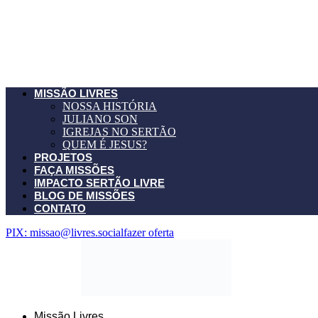
MISSÃO LIVRES
NOSSA HISTÓRIA
JULIANO SON
IGREJAS NO SERTÃO
QUEM É JESUS?
PROJETOS
FAÇA MISSÕES
IMPACTO SERTÃO LIVRE
BLOG DE MISSÕES
CONTATO
PIX: missao@livres.social
fazer oferta
Missão Livres