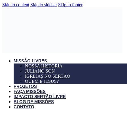
Skip to content
Skip to sidebar
Skip to footer
MISSÃO LIVRES
NOSSA HISTÓRIA
JULIANO SON
IGREJAS NO SERTÃO
QUEM É JESUS?
PROJETOS
FAÇA MISSÕES
IMPACTO SERTÃO LIVRE
BLOG DE MISSÕES
CONTATO