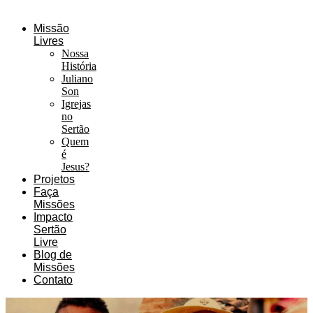
Missão
Livres
Nossa
História
Juliano
Son
Igrejas
no
Sertão
Quem
é
Jesus?
Projetos
Faça
Missões
Impacto
Sertão
Livre
Blog de
Missões
Contato