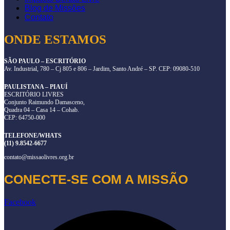
Blog de Missões
Contato
ONDE ESTAMOS
SÃO PAULO – ESCRITÓRIO
Av. Industrial, 780 – Cj 805 e 806 – Jardim, Santo André – SP. CEP: 09080-510
PAULISTANA – PIAUÍ
ESCRITÓRIO LIVRES
Conjunto Raimundo Damasceno,
Quadra 04 – Casa 14 – Cohab.
CEP: 64750-000
TELEFONE/WHATS
(11) 9.8542-6677
contato@missaolivres.org.br
CONECTE-SE COM A MISSÃO
Facebook