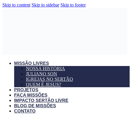
Skip to content
Skip to sidebar
Skip to footer
MISSÃO LIVRES
NOSSA HISTÓRIA
JULIANO SON
IGREJAS NO SERTÃO
QUEM É JESUS?
PROJETOS
FAÇA MISSÕES
IMPACTO SERTÃO LIVRE
BLOG DE MISSÕES
CONTATO