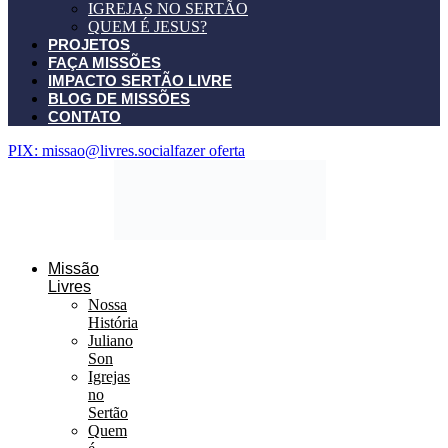
IGREJAS NO SERTÃO
QUEM É JESUS?
PROJETOS
FAÇA MISSÕES
IMPACTO SERTÃO LIVRE
BLOG DE MISSÕES
CONTATO
PIX: missao@livres.social
fazer oferta
Missão
Livres
Nossa
História
Juliano
Son
Igrejas
no
Sertão
Quem