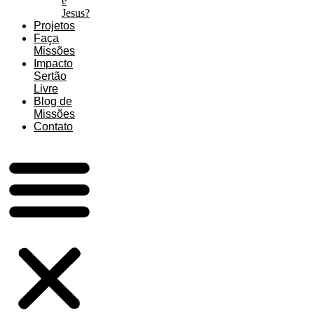
é
Jesus?
Projetos
Faça
Missões
Impacto
Sertão
Livre
Blog de
Missões
Contato