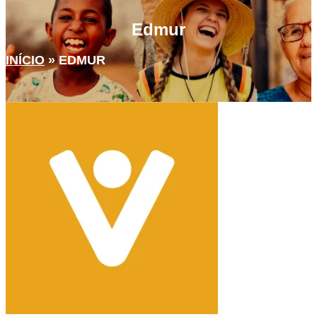
Edmur
INÍCIO
»
EDMUR