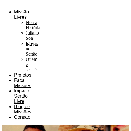
Missão
Livres
Nossa
História
Juliano
Son
Igrejas
no
Sertão
Quem
é
Jesus?
Projetos
Faça
Missões
Impacto
Sertão
Livre
Blog de
Missões
Contato