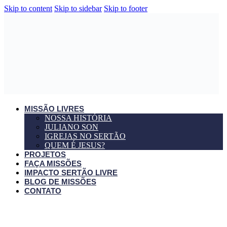
Skip to content
Skip to sidebar
Skip to footer
MISSÃO LIVRES
NOSSA HISTÓRIA
JULIANO SON
IGREJAS NO SERTÃO
QUEM É JESUS?
PROJETOS
FAÇA MISSÕES
IMPACTO SERTÃO LIVRE
BLOG DE MISSÕES
CONTATO