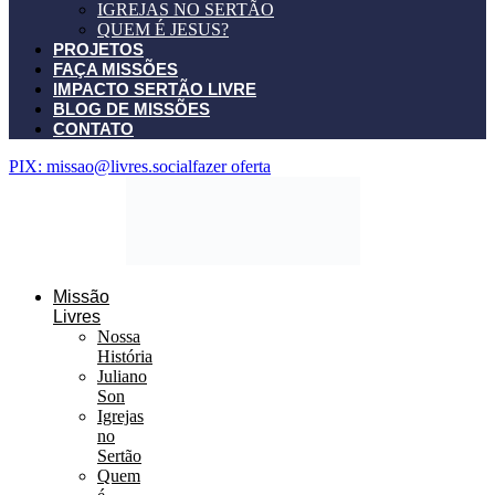
IGREJAS NO SERTÃO
QUEM É JESUS?
PROJETOS
FAÇA MISSÕES
IMPACTO SERTÃO LIVRE
BLOG DE MISSÕES
CONTATO
PIX: missao@livres.social
fazer oferta
Missão
Livres
Nossa
História
Juliano
Son
Igrejas
no
Sertão
Quem