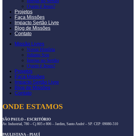
Igrejas no Sertão
Quem é Jesus?
Projetos
Faça Missões
Impacto Sertão Livre
Blog de Missões
Contato
Missão Livres
Nossa História
Juliano Son
Igrejas no Sertão
Quem é Jesus?
Projetos
Faça Missões
Impacto Sertão Livre
Blog de Missões
Contato
ONDE ESTAMOS
SÃO PAULO – ESCRITÓRIO
Av. Industrial, 780 – Cj 805 e 806 – Jardim, Santo André – SP. CEP: 09080-510
PAULISTANA – PIAUÍ