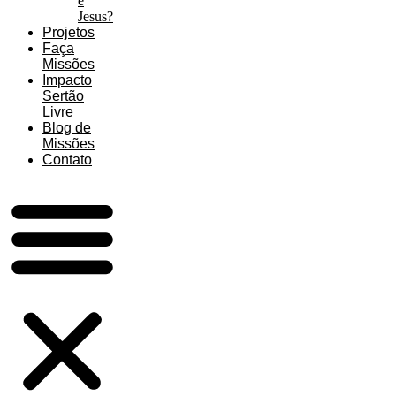
é
Jesus?
Projetos
Faça
Missões
Impacto
Sertão
Livre
Blog de
Missões
Contato