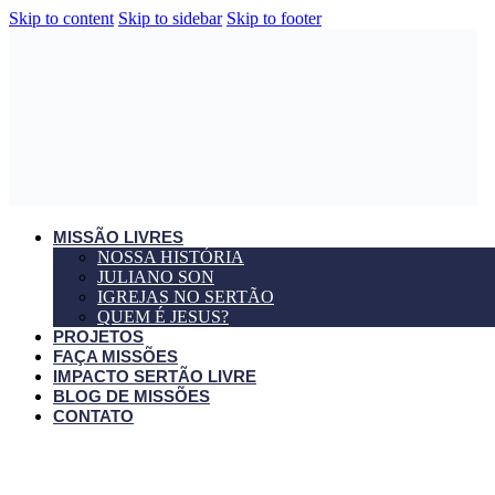
Skip to content
Skip to sidebar
Skip to footer
MISSÃO LIVRES
NOSSA HISTÓRIA
JULIANO SON
IGREJAS NO SERTÃO
QUEM É JESUS?
PROJETOS
FAÇA MISSÕES
IMPACTO SERTÃO LIVRE
BLOG DE MISSÕES
CONTATO