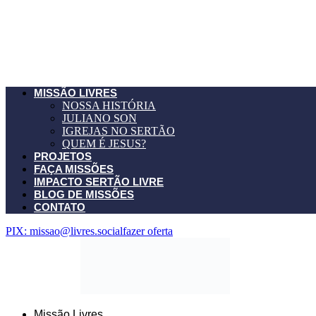
MISSÃO LIVRES
NOSSA HISTÓRIA
JULIANO SON
IGREJAS NO SERTÃO
QUEM É JESUS?
PROJETOS
FAÇA MISSÕES
IMPACTO SERTÃO LIVRE
BLOG DE MISSÕES
CONTATO
PIX: missao@livres.social
fazer oferta
Missão Livres