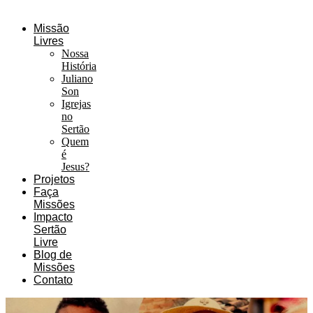
Missão
Livres
Nossa
História
Juliano
Son
Igrejas
no
Sertão
Quem
é
Jesus?
Projetos
Faça
Missões
Impacto
Sertão
Livre
Blog de
Missões
Contato