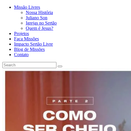
Missão Livres
Nossa História
Juliano Son
Igrejas no Sertão
Quem é Jesus?
Projetos
Faça Missões
Impacto Sertão Livre
Blog de Missões
Contato