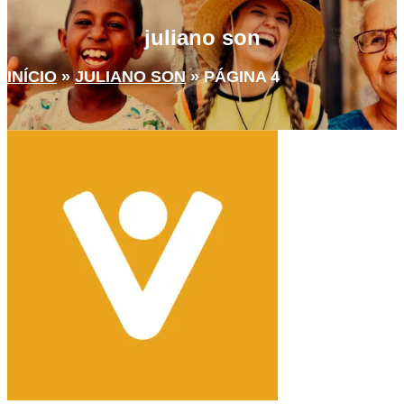
juliano son
INÍCIO
»
JULIANO SON
»
PÁGINA 4