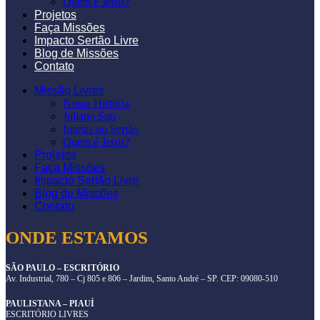
Quem é Jesus?
Projetos
Faça Missões
Impacto Sertão Livre
Blog de Missões
Contato
Missão Livres
Nossa História
Juliano Son
Igrejas no Sertão
Quem é Jesus?
Projetos
Faça Missões
Impacto Sertão Livre
Blog de Missões
Contato
ONDE ESTAMOS
SÃO PAULO – ESCRITÓRIO
Av. Industrial, 780 – Cj 805 e 806 – Jardim, Santo André – SP. CEP: 09080-510
PAULISTANA – PIAUÍ
ESCRITÓRIO LIVRES