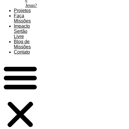
é
Jesus?
Projetos
Faça
Missões
Impacto
Sertão
Livre
Blog de
Missões
Contato