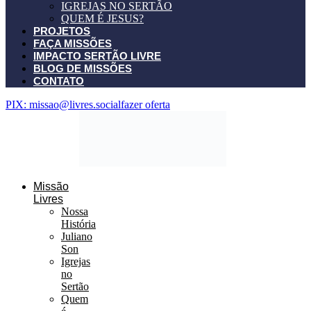
IGREJAS NO SERTÃO
QUEM É JESUS?
PROJETOS
FAÇA MISSÕES
IMPACTO SERTÃO LIVRE
BLOG DE MISSÕES
CONTATO
PIX: missao@livres.social
fazer oferta
Missão
Livres
Nossa
História
Juliano
Son
Igrejas
no
Sertão
Quem