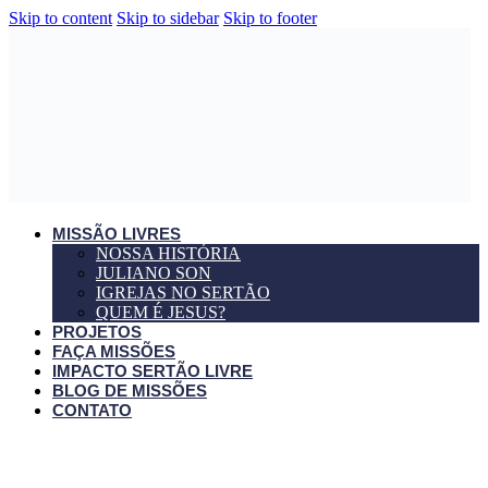
Skip to content
Skip to sidebar
Skip to footer
MISSÃO LIVRES
NOSSA HISTÓRIA
JULIANO SON
IGREJAS NO SERTÃO
QUEM É JESUS?
PROJETOS
FAÇA MISSÕES
IMPACTO SERTÃO LIVRE
BLOG DE MISSÕES
CONTATO