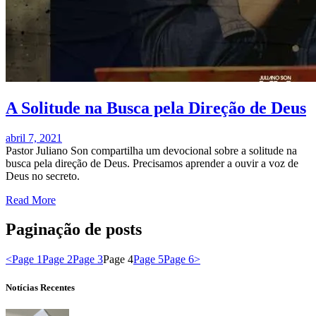
A Solitude na Busca pela Direção de Deus
abril 7, 2021
Pastor Juliano Son compartilha um devocional sobre a solitude na
busca pela direção de Deus. Precisamos aprender a ouvir a voz de
Deus no secreto.
Read More
Paginação de posts
<
Page
1
Page
2
Page
3
Page
4
Page
5
Page
6
>
Notícias Recentes