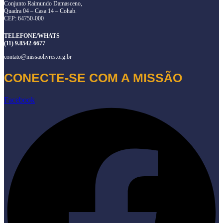
Conjunto Raimundo Damasceno,
Quadra 04 – Casa 14 – Cohab.
CEP: 64750-000
TELEFONE/WHATS
(11) 9.8542-6677
contato@missaolivres.org.br
CONECTE-SE COM A MISSÃO
Facebook