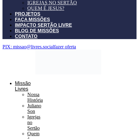
IGREJAS NO SERTÃO
QUEM É JESUS?
PROJETOS
FAÇA MISSÕES
IMPACTO SERTÃO LIVRE
BLOG DE MISSÕES
CONTATO
PIX: missao@livres.social
fazer oferta
Missão
Livres
Nossa
História
Juliano
Son
Igrejas
no
Sertão
Quem