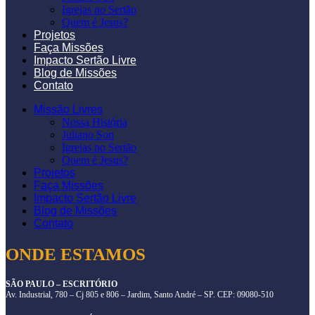
Igrejas no Sertão
Quem é Jesus?
Projetos
Faça Missões
Impacto Sertão Livre
Blog de Missões
Contato
Missão Livres
Nossa História
Juliano Son
Igrejas no Sertão
Quem é Jesus?
Projetos
Faça Missões
Impacto Sertão Livre
Blog de Missões
Contato
ONDE ESTAMOS
SÃO PAULO – ESCRITÓRIO
Av. Industrial, 780 – Cj 805 e 806 – Jardim, Santo André – SP. CEP: 09080-510