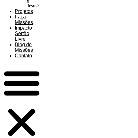
é
Jesus?
Projetos
Faça
Missões
Impacto
Sertão
Livre
Blog de
Missões
Contato