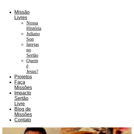
Missão
Livres
Nossa
História
Juliano
Son
Igrejas
no
Sertão
Quem
é
Jesus?
Projetos
Faça
Missões
Impacto
Sertão
Livre
Blog de
Missões
Contato