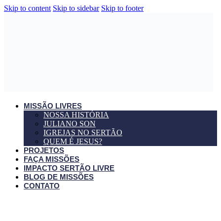
Skip to content
Skip to sidebar
Skip to footer
MISSÃO LIVRES
NOSSA HISTÓRIA
JULIANO SON
IGREJAS NO SERTÃO
QUEM É JESUS?
PROJETOS
FAÇA MISSÕES
IMPACTO SERTÃO LIVRE
BLOG DE MISSÕES
CONTATO