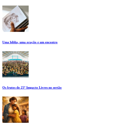
Uma bíblia, uma oração e um encontro
Os frutos do 25º Impacto Livres no sertão