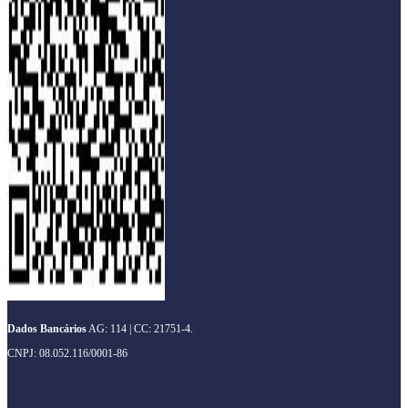
Dados Bancários
AG: 114 | CC: 21751-4.
CNPJ: 08.052.116/0001-86