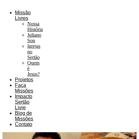
Missão
Livres
Nossa
História
Juliano
Son
Igrejas
no
Sertão
Quem
é
Jesus?
Projetos
Faça
Missões
Impacto
Sertão
Livre
Blog de
Missões
Contato