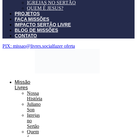
IGREJAS NO SERTÃO
QUEM É JESUS?
PROJETOS
FAÇA MISSÕES
IMPACTO SERTÃO LIVRE
BLOG DE MISSÕES
CONTATO
PIX: missao@livres.social
fazer oferta
Missão
Livres
Nossa
História
Juliano
Son
Igrejas
no
Sertão
Quem