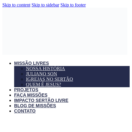
Skip to content
Skip to sidebar
Skip to footer
MISSÃO LIVRES
NOSSA HISTÓRIA
JULIANO SON
IGREJAS NO SERTÃO
QUEM É JESUS?
PROJETOS
FAÇA MISSÕES
IMPACTO SERTÃO LIVRE
BLOG DE MISSÕES
CONTATO