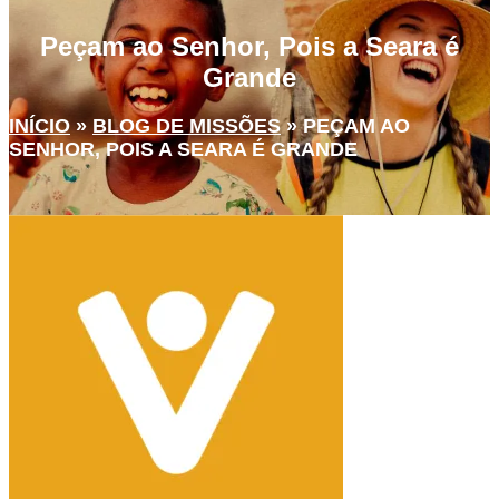
Peçam ao Senhor, Pois a Seara é
Grande
INÍCIO
»
BLOG DE MISSÕES
»
PEÇAM AO
SENHOR, POIS A SEARA É GRANDE