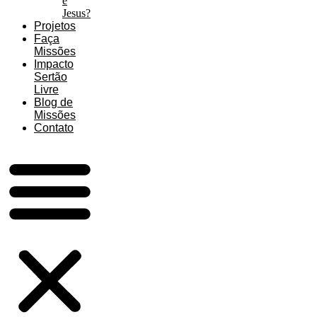
é
Jesus?
Projetos
Faça
Missões
Impacto
Sertão
Livre
Blog de
Missões
Contato