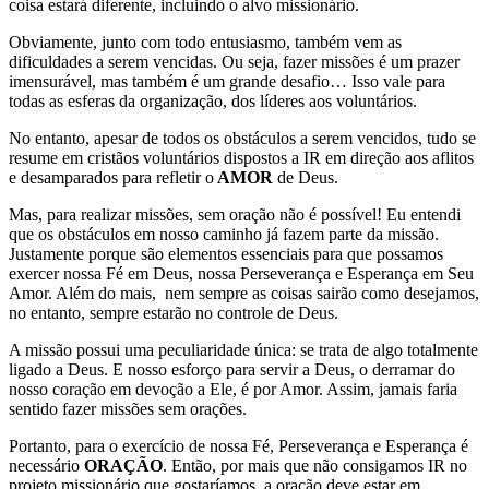
coisa estará diferente, incluindo o alvo missionário.
Obviamente, junto com todo entusiasmo, também vem as
dificuldades a serem vencidas. Ou seja, fazer missões é um prazer
imensurável, mas também é um grande desafio… Isso vale para
todas as esferas da organização, dos líderes aos voluntários.
No entanto, apesar de todos os obstáculos a serem vencidos, tudo se
resume em cristãos voluntários dispostos a IR em direção aos aflitos
e desamparados para refletir o
AMOR
de Deus.
Mas, para realizar missões, sem oração não é possível! Eu entendi
que os obstáculos em nosso caminho já fazem parte da missão.
Justamente porque são elementos essenciais para que possamos
exercer nossa Fé em Deus, nossa Perseverança e Esperança em Seu
Amor. Além do mais, nem sempre as coisas sairão como desejamos,
no entanto, sempre estarão no controle de Deus.
A missão possui uma peculiaridade única: se trata de algo totalmente
ligado a Deus. E nosso esforço para servir a Deus, o derramar do
nosso coração em devoção a Ele, é por Amor. Assim, jamais faria
sentido fazer missões sem orações.
Portanto, para o exercício de nossa Fé, Perseverança e Esperança é
necessário
ORAÇÃO
. Então, por mais que não consigamos IR no
projeto missionário que gostaríamos, a oração deve estar em