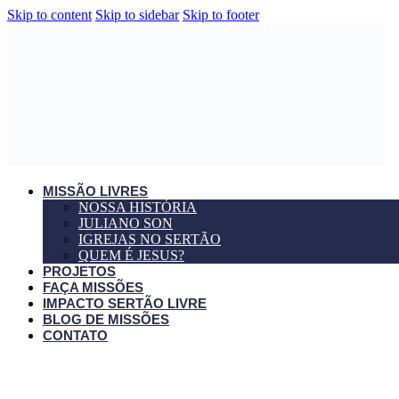
Skip to content
Skip to sidebar
Skip to footer
MISSÃO LIVRES
NOSSA HISTÓRIA
JULIANO SON
IGREJAS NO SERTÃO
QUEM É JESUS?
PROJETOS
FAÇA MISSÕES
IMPACTO SERTÃO LIVRE
BLOG DE MISSÕES
CONTATO