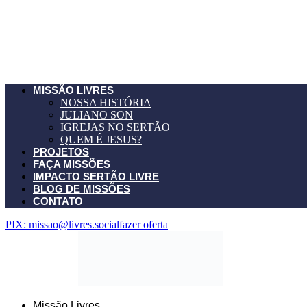
MISSÃO LIVRES
NOSSA HISTÓRIA
JULIANO SON
IGREJAS NO SERTÃO
QUEM É JESUS?
PROJETOS
FAÇA MISSÕES
IMPACTO SERTÃO LIVRE
BLOG DE MISSÕES
CONTATO
PIX: missao@livres.social
fazer oferta
Missão Livres