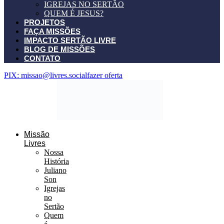
IGREJAS NO SERTÃO
QUEM É JESUS?
PROJETOS
FAÇA MISSÕES
IMPACTO SERTÃO LIVRE
BLOG DE MISSÕES
CONTATO
PIX: missao@livres.social
fazer oferta
Missão
Livres
Nossa
História
Juliano
Son
Igrejas
no
Sertão
Quem