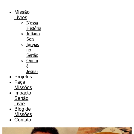
Missão
Livres
Nossa
História
Juliano
Son
Igrejas
no
Sertão
Quem
é
Jesus?
Projetos
Faça
Missões
Impacto
Sertão
Livre
Blog de
Missões
Contato