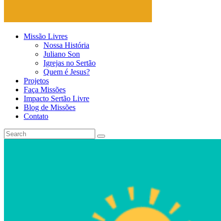
Missão Livres
Nossa História
Juliano Son
Igrejas no Sertão
Quem é Jesus?
Projetos
Faça Missões
Impacto Sertão Livre
Blog de Missões
Contato