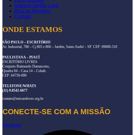
Faça Missões
Impacto Sertão Livre
Blog de Missões
Contato
ONDE ESTAMOS
SÃO PAULO – ESCRITÓRIO
Av. Industrial, 780 – Cj 805 e 806 – Jardim, Santo André – SP. CEP: 09080-510
PAULISTANA – PIAUÍ
ESCRITÓRIO LIVRES
Conjunto Raimundo Damasceno,
Quadra 04 – Casa 14 – Cohab.
CEP: 64750-000
TELEFONE/WHATS
(11) 9.8542-6677
contato@missaolivres.org.br
CONECTE-SE COM A MISSÃO
Facebook