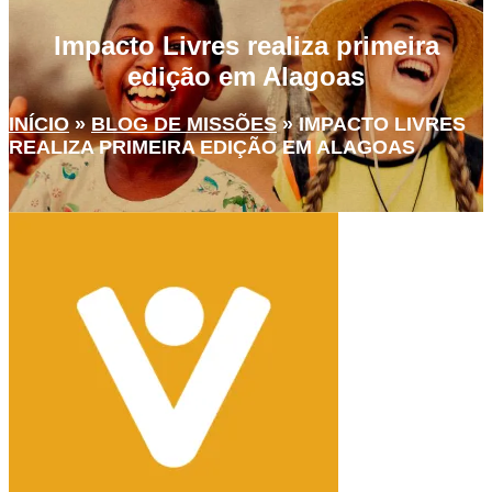
Impacto Livres realiza primeira
edição em Alagoas
INÍCIO
»
BLOG DE MISSÕES
»
IMPACTO LIVRES
REALIZA PRIMEIRA EDIÇÃO EM ALAGOAS