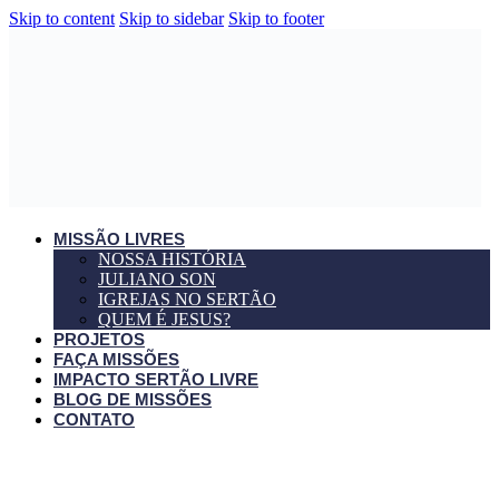
Skip to content
Skip to sidebar
Skip to footer
MISSÃO LIVRES
NOSSA HISTÓRIA
JULIANO SON
IGREJAS NO SERTÃO
QUEM É JESUS?
PROJETOS
FAÇA MISSÕES
IMPACTO SERTÃO LIVRE
BLOG DE MISSÕES
CONTATO