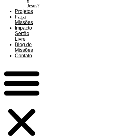
é
Jesus?
Projetos
Faça
Missões
Impacto
Sertão
Livre
Blog de
Missões
Contato