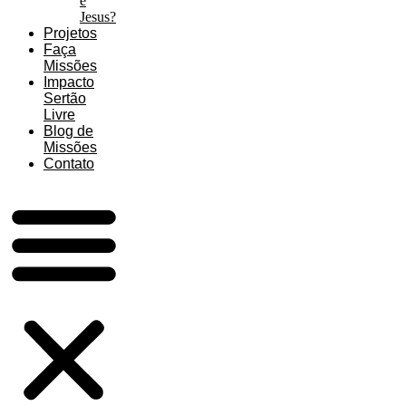
é
Jesus?
Projetos
Faça
Missões
Impacto
Sertão
Livre
Blog de
Missões
Contato