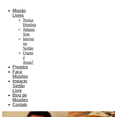
Missão
Livres
Nossa
História
Juliano
Son
Igrejas
no
Sertão
Quem
é
Jesus?
Projetos
Faça
Missões
Impacto
Sertão
Livre
Blog de
Missões
Contato