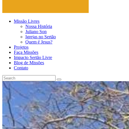
Missão Livres
Nossa História
Juliano Son
Igrejas no Sertão
Quem é Jesus?
Projetos
Faça Missões
Impacto Sertão Livre
Blog de Missões
Contato