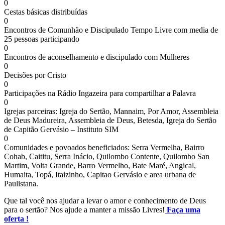
0
Cestas básicas distribuídas
0
Encontros de Comunhão e Discipulado Tempo Livre com media de
25 pessoas participando
0
Encontros de aconselhamento e discipulado com Mulheres
0
Decisões por Cristo
0
Participações na Rádio Ingazeira para compartilhar a Palavra
0
Igrejas parceiras: Igreja do Sertão, Mannaim, Por Amor, Assembleia
de Deus Madureira, Assembleia de Deus, Betesda, Igreja do Sertão
de Capitão Gervásio – Instituto SIM
0
Comunidades e povoados beneficiados: Serra Vermelha, Bairro
Cohab, Caititu, Serra Inácio, Quilombo Contente, Quilombo San
Martim, Volta Grande, Barro Vermelho, Bate Maré, Angical,
Humaita, Topá, Itaizinho, Capitao Gervásio e area urbana de
Paulistana.
Que tal você nos ajudar a levar o amor e conhecimento de Deus
para o sertão? Nos ajude a manter a missão Livres!
Faça uma
oferta !