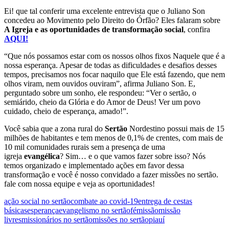
Ei! que tal conferir uma excelente entrevista que o Juliano Son
concedeu ao Movimento pelo Direito do Órfão? Eles falaram sobre
A Igreja e as oportunidades de transformação social
, confira
AQUI!
“Que nós possamos estar com os nossos olhos fixos Naquele que é a
nossa esperança. Apesar de todas as dificuldades e desafios desses
tempos, precisamos nos focar naquilo que Ele está fazendo, que nem
olhos viram, nem ouvidos ouviram”, afirma Juliano Son. E,
perguntado sobre um sonho, ele respondeu: “Ver o sertão, o
semiárido, cheio da Glória e do Amor de Deus! Ver um povo
cuidado, cheio de esperança, amado!”.
Você sabia que a zona rural do
Sertão
Nordestino possui mais de 15
milhões de habitantes e tem menos de 0,1% de crentes, com mais de
10 mil comunidades rurais sem a presença de uma
igreja
evangélica
? Sim… e o que vamos fazer sobre isso? Nós
temos organizado e implementado ações em favor dessa
transformação e você é nosso convidado a fazer missões no sertão.
fale com nossa equipe e veja as oportunidades!
ação social no sertão
combate ao covid-19
entrega de cestas
básicas
esperança
evangelismo no sertão
fé
missão
missão
livres
missionários no sertão
missões no sertão
piauí