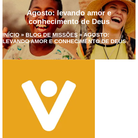
Agosto: levando amor e
conhecimento de Deus
INÍCIO
»
BLOG DE MISSÕES
»
AGOSTO:
LEVANDO AMOR E CONHECIMENTO DE DEUS