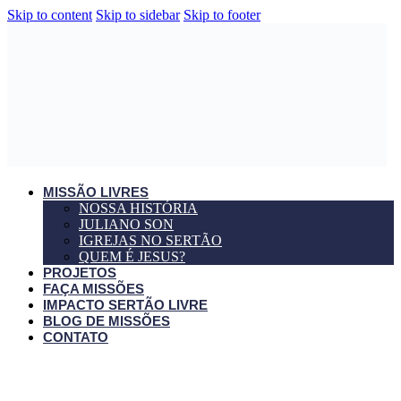
Skip to content
Skip to sidebar
Skip to footer
MISSÃO LIVRES
NOSSA HISTÓRIA
JULIANO SON
IGREJAS NO SERTÃO
QUEM É JESUS?
PROJETOS
FAÇA MISSÕES
IMPACTO SERTÃO LIVRE
BLOG DE MISSÕES
CONTATO