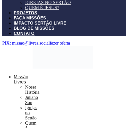
IGREJAS NO SERTÃO
QUEM É JESUS?
PROJETOS
FAÇA MISSÕES
IMPACTO SERTÃO LIVRE
BLOG DE MISSÕES
CONTATO
PIX: missao@livres.social
fazer oferta
Missão
Livres
Nossa
História
Juliano
Son
Igrejas
no
Sertão
Quem