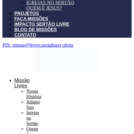
IGREJAS NO SERTÃO
QUEM É JESUS?
PROJETOS
FAÇA MISSÕES
IMPACTO SERTÃO LIVRE
BLOG DE MISSÕES
CONTATO
PIX: missao@livres.social
fazer oferta
Missão
Livres
Nossa
História
Juliano
Son
Igrejas
no
Sertão
Quem