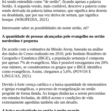
foi sendo entendida como “de sertão”, ficando apenas a palavra
Sertão. A segunda versão, mais confiável, descreve a palavra como
sendo derivada da palavra latina sertanus, que significa área deserta
ou desabitada, que por sua vez deriva de sertum, que significa
bosque. (WIKIPEDIA, 2021)
Interessante saber as possibilidades do nome sertão, né?
A quantidade de pessoas alcançadas pelo evangelho no sertão
nordestino é pequena
De acordo com a estimativa da Missão Juvep, baseada na análise
dos dados do Censo realizado em 2010, pelo Instituto Brasileiro de
Geografia e Estatística (IBGE), a população sertaneja é composta
por apenas 7% de evangélicos. Mas é possível enxugarmos em 20%
esse número, se considerarmos os grupos que o IBGE identifica
como evangélicos. Assim, chegamos a 5,6%. (POVOS E
LINGUAS, 2021)
Devido à forte crença católica e a baixa quantidade de missionários
e igrejas evangélicas, o processo de evangelização no sertão
progride de forma tímida. As longas distâncias a serem percorridas
em estradas fechadas, de difícil acesso e condições de vida
extremamente agredidas também são um desafio.
A baixa escolaridade no sertão é muito grande