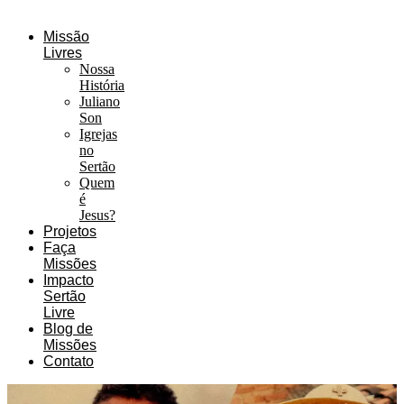
Missão
Livres
Nossa
História
Juliano
Son
Igrejas
no
Sertão
Quem
é
Jesus?
Projetos
Faça
Missões
Impacto
Sertão
Livre
Blog de
Missões
Contato