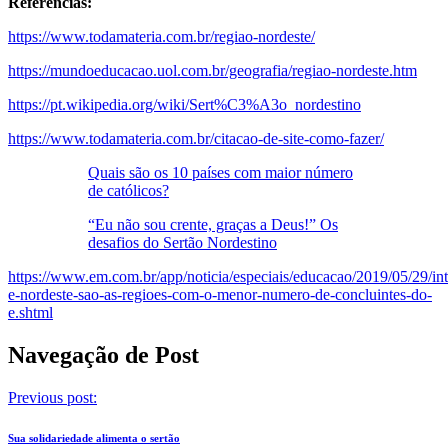
Referências:
https://www.todamateria.com.br/regiao-nordeste/
https://mundoeducacao.uol.com.br/geografia/regiao-nordeste.htm
https://pt.wikipedia.org/wiki/Sert%C3%A3o_nordestino
https://www.todamateria.com.br/citacao-de-site-como-fazer/
Quais são os 10 países com maior número
de católicos?
“Eu não sou crente, graças a Deus!” Os
desafios do Sertão Nordestino
https://www.em.com.br/app/noticia/especiais/educacao/2019/05/29/i
e-nordeste-sao-as-regioes-com-o-menor-numero-de-concluintes-do-
e.shtml
Navegação de Post
Previous post:
Sua solidariedade alimenta o sertão