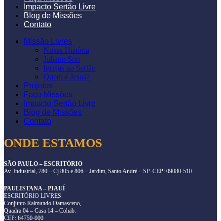
Impacto Sertão Livre
Blog de Missões
Contato
Missão Livres
Nossa História
Juliano Son
Igrejas no Sertão
Quem é Jesus?
Projetos
Faça Missões
Impacto Sertão Livre
Blog de Missões
Contato
ONDE ESTAMOS
SÃO PAULO – ESCRITÓRIO
Av. Industrial, 780 – Cj 805 e 806 – Jardim, Santo André – SP. CEP: 09080-510
PAULISTANA – PIAUÍ
ESCRITÓRIO LIVRES
Conjunto Raimundo Damasceno,
Quadra 04 – Casa 14 – Cohab.
CEP: 64750-000