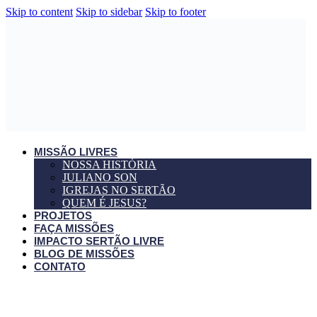
Skip to content
Skip to sidebar
Skip to footer
MISSÃO LIVRES
NOSSA HISTÓRIA
JULIANO SON
IGREJAS NO SERTÃO
QUEM É JESUS?
PROJETOS
FAÇA MISSÕES
IMPACTO SERTÃO LIVRE
BLOG DE MISSÕES
CONTATO