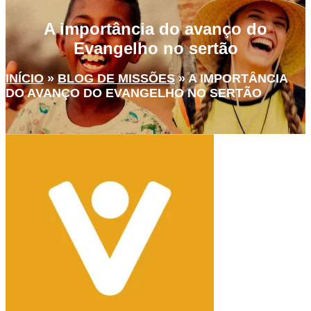
A importância do avanço do
Evangelho no sertão
INÍCIO
»
BLOG DE MISSÕES
»
A IMPORTÂNCIA
DO AVANÇO DO EVANGELHO NO SERTÃO