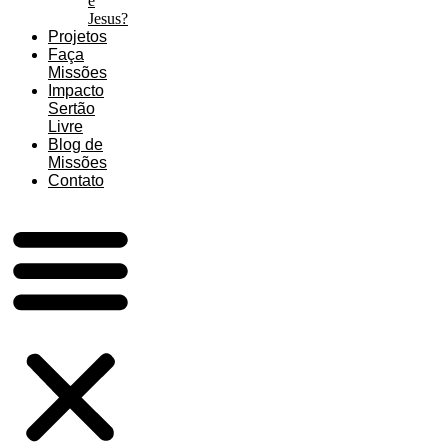
é
Jesus?
Projetos
Faça
Missões
Impacto
Sertão
Livre
Blog de
Missões
Contato