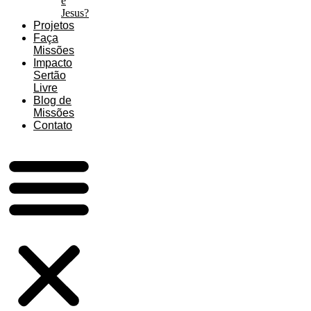
é
Jesus?
Projetos
Faça
Missões
Impacto
Sertão
Livre
Blog de
Missões
Contato