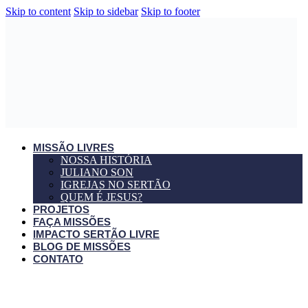
Skip to content
Skip to sidebar
Skip to footer
MISSÃO LIVRES
NOSSA HISTÓRIA
JULIANO SON
IGREJAS NO SERTÃO
QUEM É JESUS?
PROJETOS
FAÇA MISSÕES
IMPACTO SERTÃO LIVRE
BLOG DE MISSÕES
CONTATO