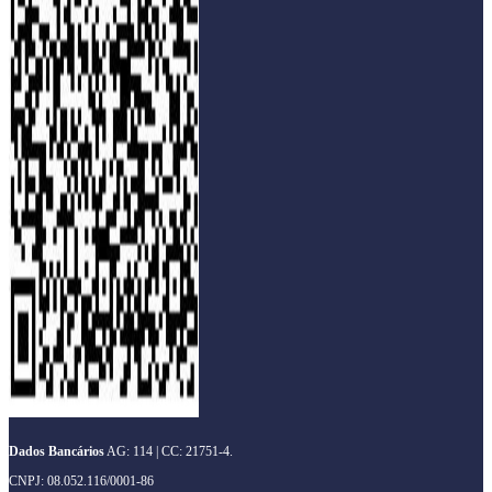
Dados Bancários
AG: 114 | CC: 21751-4.
CNPJ: 08.052.116/0001-86