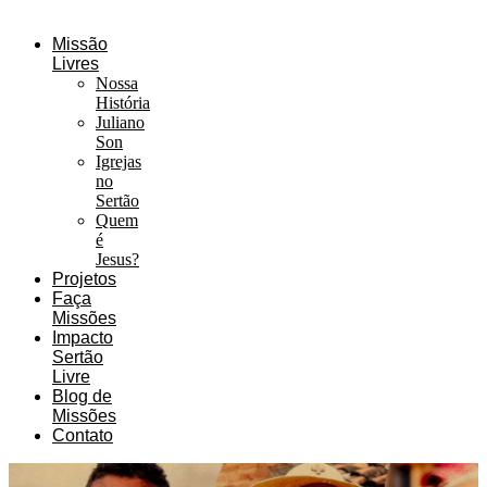
Missão
Livres
Nossa
História
Juliano
Son
Igrejas
no
Sertão
Quem
é
Jesus?
Projetos
Faça
Missões
Impacto
Sertão
Livre
Blog de
Missões
Contato