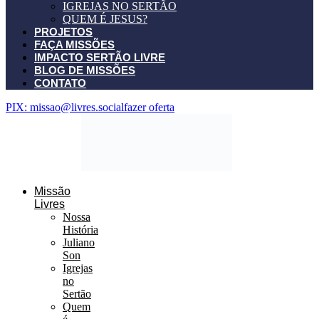
IGREJAS NO SERTÃO
QUEM É JESUS?
PROJETOS
FAÇA MISSÕES
IMPACTO SERTÃO LIVRE
BLOG DE MISSÕES
CONTATO
PIX: missao@livres.social
fazer oferta
Missão
Livres
Nossa
História
Juliano
Son
Igrejas
no
Sertão
Quem