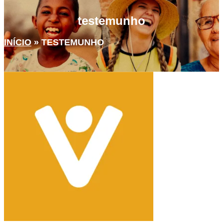
testemunho
INÍCIO
»
TESTEMUNHO