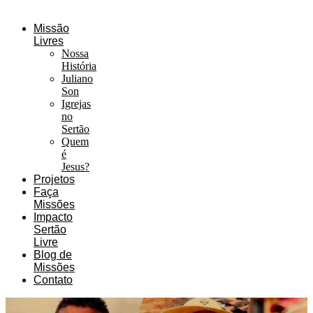
Missão
Livres
Nossa
História
Juliano
Son
Igrejas
no
Sertão
Quem
é
Jesus?
Projetos
Faça
Missões
Impacto
Sertão
Livre
Blog de
Missões
Contato