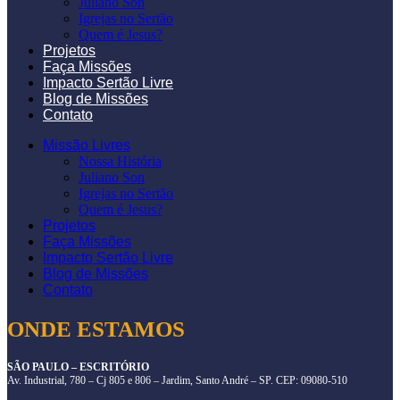
Juliano Son
Igrejas no Sertão
Quem é Jesus?
Projetos
Faça Missões
Impacto Sertão Livre
Blog de Missões
Contato
Missão Livres
Nossa História
Juliano Son
Igrejas no Sertão
Quem é Jesus?
Projetos
Faça Missões
Impacto Sertão Livre
Blog de Missões
Contato
ONDE ESTAMOS
SÃO PAULO – ESCRITÓRIO
Av. Industrial, 780 – Cj 805 e 806 – Jardim, Santo André – SP. CEP: 09080-510