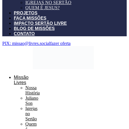
IGREJAS NO SERTÃO
QUEM É JESUS?
PROJETOS
FAÇA MISSÕES
IMPACTO SERTÃO LIVRE
BLOG DE MISSÕES
CONTATO
PIX: missao@livres.social
fazer oferta
Missão
Livres
Nossa
História
Juliano
Son
Igrejas
no
Sertão
Quem