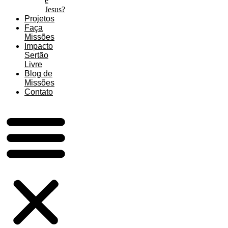
é
Jesus?
Projetos
Faça
Missões
Impacto
Sertão
Livre
Blog de
Missões
Contato