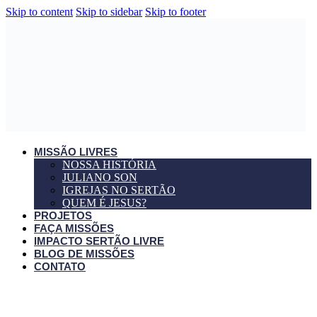
Skip to content
Skip to sidebar
Skip to footer
MISSÃO LIVRES
NOSSA HISTÓRIA
JULIANO SON
IGREJAS NO SERTÃO
QUEM É JESUS?
PROJETOS
FAÇA MISSÕES
IMPACTO SERTÃO LIVRE
BLOG DE MISSÕES
CONTATO