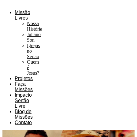
Missão
Livres
Nossa
História
Juliano
Son
Igrejas
no
Sertão
Quem
é
Jesus?
Projetos
Faça
Missões
Impacto
Sertão
Livre
Blog de
Missões
Contato