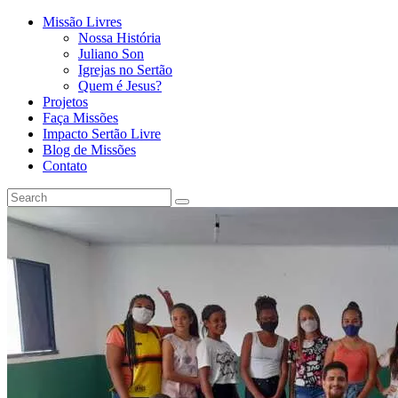
Missão Livres
Nossa História
Juliano Son
Igrejas no Sertão
Quem é Jesus?
Projetos
Faça Missões
Impacto Sertão Livre
Blog de Missões
Contato