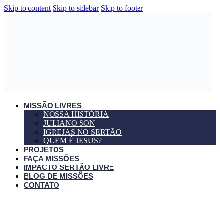
Skip to content
Skip to sidebar
Skip to footer
MISSÃO LIVRES
NOSSA HISTÓRIA
JULIANO SON
IGREJAS NO SERTÃO
QUEM É JESUS?
PROJETOS
FAÇA MISSÕES
IMPACTO SERTÃO LIVRE
BLOG DE MISSÕES
CONTATO