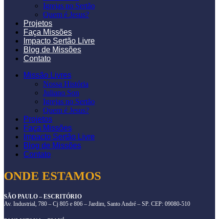
Igrejas no Sertão
Quem é Jesus?
Projetos
Faça Missões
Impacto Sertão Livre
Blog de Missões
Contato
Missão Livres
Nossa História
Juliano Son
Igrejas no Sertão
Quem é Jesus?
Projetos
Faça Missões
Impacto Sertão Livre
Blog de Missões
Contato
ONDE ESTAMOS
SÃO PAULO – ESCRITÓRIO
Av. Industrial, 780 – Cj 805 e 806 – Jardim, Santo André – SP. CEP: 09080-510