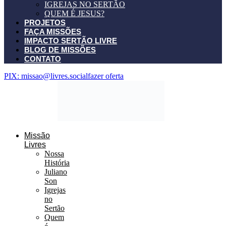
IGREJAS NO SERTÃO
QUEM É JESUS?
PROJETOS
FAÇA MISSÕES
IMPACTO SERTÃO LIVRE
BLOG DE MISSÕES
CONTATO
PIX: missao@livres.social
fazer oferta
Missão
Livres
Nossa
História
Juliano
Son
Igrejas
no
Sertão
Quem