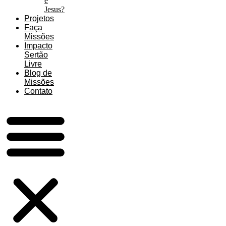
é
Jesus?
Projetos
Faça
Missões
Impacto
Sertão
Livre
Blog de
Missões
Contato