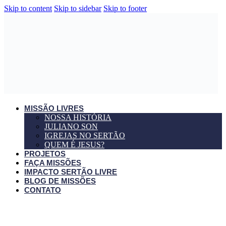
Skip to content
Skip to sidebar
Skip to footer
MISSÃO LIVRES
NOSSA HISTÓRIA
JULIANO SON
IGREJAS NO SERTÃO
QUEM É JESUS?
PROJETOS
FAÇA MISSÕES
IMPACTO SERTÃO LIVRE
BLOG DE MISSÕES
CONTATO