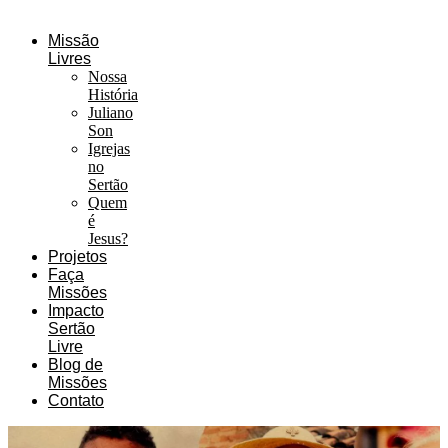
Missão
Livres
Nossa
História
Juliano
Son
Igrejas
no
Sertão
Quem
é
Jesus?
Projetos
Faça
Missões
Impacto
Sertão
Livre
Blog de
Missões
Contato