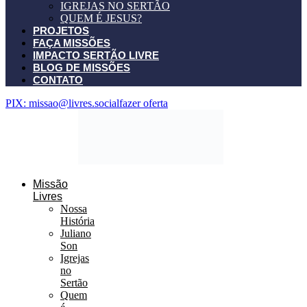
IGREJAS NO SERTÃO
QUEM É JESUS?
PROJETOS
FAÇA MISSÕES
IMPACTO SERTÃO LIVRE
BLOG DE MISSÕES
CONTATO
PIX: missao@livres.social
fazer oferta
Missão
Livres
Nossa
História
Juliano
Son
Igrejas
no
Sertão
Quem