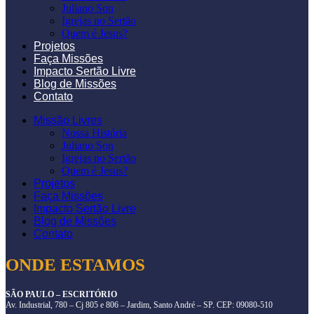
Juliano Son
Igrejas no Sertão
Quem é Jesus?
Projetos
Faça Missões
Impacto Sertão Livre
Blog de Missões
Contato
Missão Livres
Nossa História
Juliano Son
Igrejas no Sertão
Quem é Jesus?
Projetos
Faça Missões
Impacto Sertão Livre
Blog de Missões
Contato
ONDE ESTAMOS
SÃO PAULO – ESCRITÓRIO
Av. Industrial, 780 – Cj 805 e 806 – Jardim, Santo André – SP. CEP: 09080-510