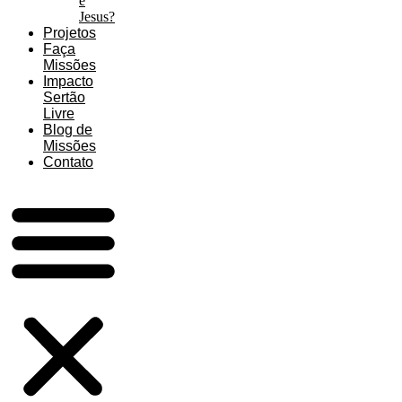
é
Jesus?
Projetos
Faça
Missões
Impacto
Sertão
Livre
Blog de
Missões
Contato