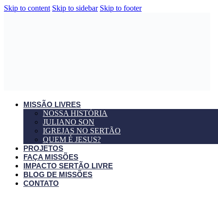
Skip to content
Skip to sidebar
Skip to footer
MISSÃO LIVRES
NOSSA HISTÓRIA
JULIANO SON
IGREJAS NO SERTÃO
QUEM É JESUS?
PROJETOS
FAÇA MISSÕES
IMPACTO SERTÃO LIVRE
BLOG DE MISSÕES
CONTATO