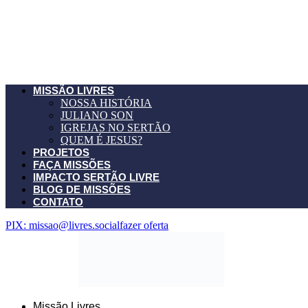
MISSÃO LIVRES
NOSSA HISTÓRIA
JULIANO SON
IGREJAS NO SERTÃO
QUEM É JESUS?
PROJETOS
FAÇA MISSÕES
IMPACTO SERTÃO LIVRE
BLOG DE MISSÕES
CONTATO
PIX: missao@livres.social
fazer oferta
Missão Livres