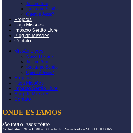
Juliano Son
Igrejas no Sertão
Quem é Jesus?
Projetos
Faça Missões
Impacto Sertão Livre
Blog de Missões
Contato
Missão Livres
Nossa História
Juliano Son
Igrejas no Sertão
Quem é Jesus?
Projetos
Faça Missões
Impacto Sertão Livre
Blog de Missões
Contato
ONDE ESTAMOS
SÃO PAULO – ESCRITÓRIO
Av. Industrial, 780 – Cj 805 e 806 – Jardim, Santo André – SP. CEP: 09080-510