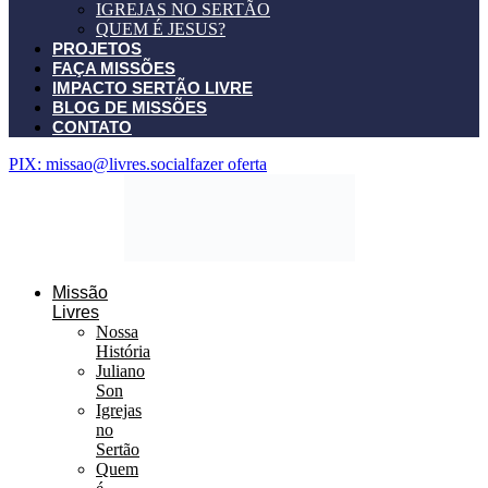
IGREJAS NO SERTÃO
QUEM É JESUS?
PROJETOS
FAÇA MISSÕES
IMPACTO SERTÃO LIVRE
BLOG DE MISSÕES
CONTATO
PIX: missao@livres.social
fazer oferta
Missão
Livres
Nossa
História
Juliano
Son
Igrejas
no
Sertão
Quem