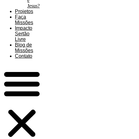
é
Jesus?
Projetos
Faça
Missões
Impacto
Sertão
Livre
Blog de
Missões
Contato