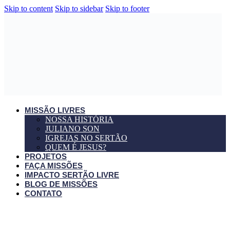
Skip to content
Skip to sidebar
Skip to footer
MISSÃO LIVRES
NOSSA HISTÓRIA
JULIANO SON
IGREJAS NO SERTÃO
QUEM É JESUS?
PROJETOS
FAÇA MISSÕES
IMPACTO SERTÃO LIVRE
BLOG DE MISSÕES
CONTATO