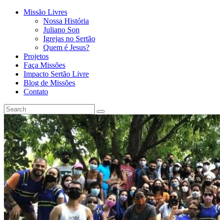
Missão Livres
Nossa História
Juliano Son
Igrejas no Sertão
Quem é Jesus?
Projetos
Faça Missões
Impacto Sertão Livre
Blog de Missões
Contato