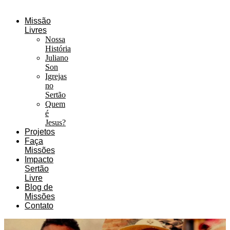
Missão
Livres
Nossa
História
Juliano
Son
Igrejas
no
Sertão
Quem
é
Jesus?
Projetos
Faça
Missões
Impacto
Sertão
Livre
Blog de
Missões
Contato