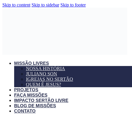
Skip to content
Skip to sidebar
Skip to footer
MISSÃO LIVRES
NOSSA HISTÓRIA
JULIANO SON
IGREJAS NO SERTÃO
QUEM É JESUS?
PROJETOS
FAÇA MISSÕES
IMPACTO SERTÃO LIVRE
BLOG DE MISSÕES
CONTATO