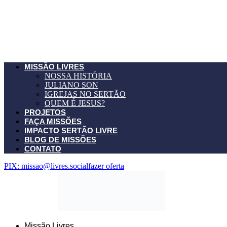
MISSÃO LIVRES
NOSSA HISTÓRIA
JULIANO SON
IGREJAS NO SERTÃO
QUEM É JESUS?
PROJETOS
FAÇA MISSÕES
IMPACTO SERTÃO LIVRE
BLOG DE MISSÕES
CONTATO
PIX: missao@livres.social
fazer oferta
Missão Livres