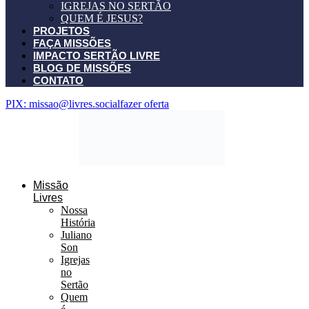
IGREJAS NO SERTÃO
QUEM É JESUS?
PROJETOS
FAÇA MISSÕES
IMPACTO SERTÃO LIVRE
BLOG DE MISSÕES
CONTATO
PIX: missao@livres.social
fazer oferta
Missão
Livres
Nossa
História
Juliano
Son
Igrejas
no
Sertão
Quem