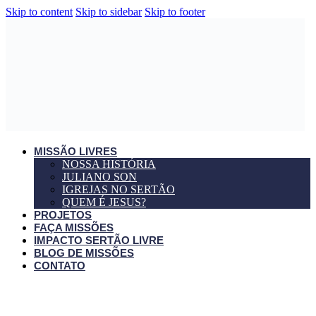
Skip to content
Skip to sidebar
Skip to footer
MISSÃO LIVRES
NOSSA HISTÓRIA
JULIANO SON
IGREJAS NO SERTÃO
QUEM É JESUS?
PROJETOS
FAÇA MISSÕES
IMPACTO SERTÃO LIVRE
BLOG DE MISSÕES
CONTATO