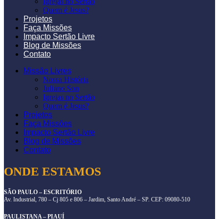
Igrejas no Sertão
Quem é Jesus?
Projetos
Faça Missões
Impacto Sertão Livre
Blog de Missões
Contato
Missão Livres
Nossa História
Juliano Son
Igrejas no Sertão
Quem é Jesus?
Projetos
Faça Missões
Impacto Sertão Livre
Blog de Missões
Contato
ONDE ESTAMOS
SÃO PAULO – ESCRITÓRIO
Av. Industrial, 780 – Cj 805 e 806 – Jardim, Santo André – SP. CEP: 09080-510
PAULISTANA – PIAUÍ