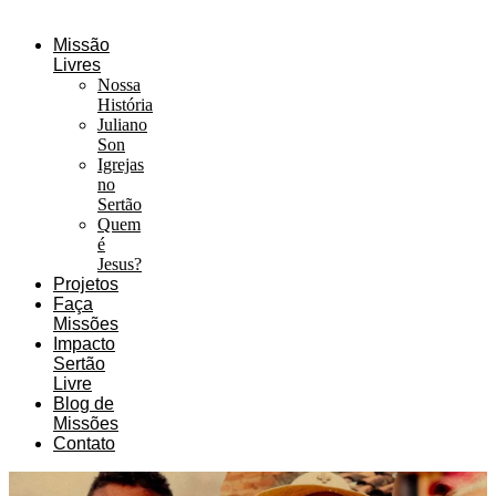
Missão
Livres
Nossa
História
Juliano
Son
Igrejas
no
Sertão
Quem
é
Jesus?
Projetos
Faça
Missões
Impacto
Sertão
Livre
Blog de
Missões
Contato