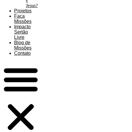
é
Jesus?
Projetos
Faça
Missões
Impacto
Sertão
Livre
Blog de
Missões
Contato