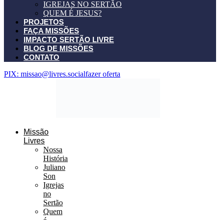
IGREJAS NO SERTÃO
QUEM É JESUS?
PROJETOS
FAÇA MISSÕES
IMPACTO SERTÃO LIVRE
BLOG DE MISSÕES
CONTATO
PIX: missao@livres.social
fazer oferta
Missão
Livres
Nossa
História
Juliano
Son
Igrejas
no
Sertão
Quem