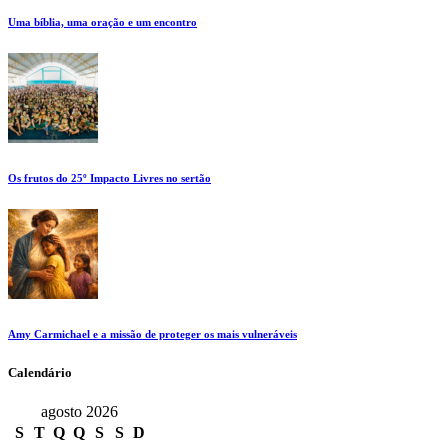
Uma bíblia, uma oração e um encontro
Os frutos do 25º Impacto Livres no sertão
Amy Carmichael e a missão de proteger os mais vulneráveis
Calendário
agosto 2026
S
T
Q
Q
S
S
D