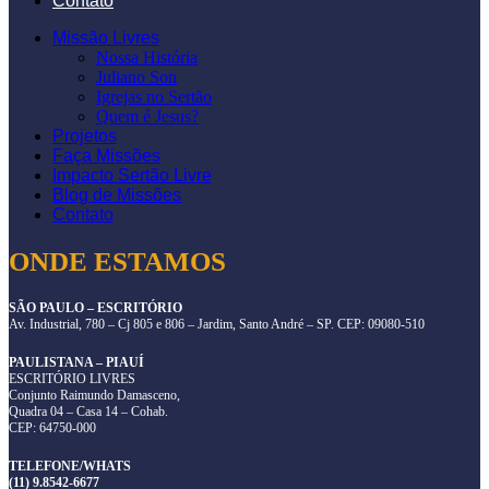
Contato
Missão Livres
Nossa História
Juliano Son
Igrejas no Sertão
Quem é Jesus?
Projetos
Faça Missões
Impacto Sertão Livre
Blog de Missões
Contato
ONDE ESTAMOS
SÃO PAULO – ESCRITÓRIO
Av. Industrial, 780 – Cj 805 e 806 – Jardim, Santo André – SP. CEP: 09080-510
PAULISTANA – PIAUÍ
ESCRITÓRIO LIVRES
Conjunto Raimundo Damasceno,
Quadra 04 – Casa 14 – Cohab.
CEP: 64750-000
TELEFONE/WHATS
(11) 9.8542-6677