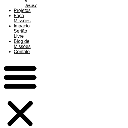
é
Jesus?
Projetos
Faça
Missões
Impacto
Sertão
Livre
Blog de
Missões
Contato