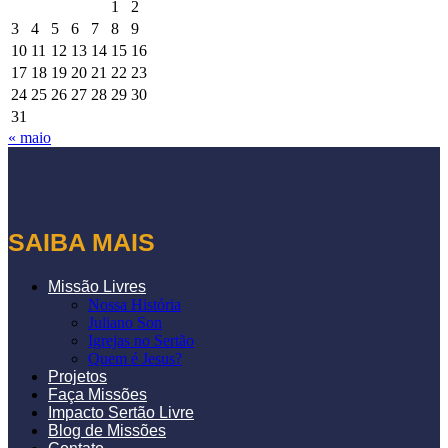
1
2
3
4
5
6
7
8
9
10
11
12
13
14
15
16
17
18
19
20
21
22
23
24
25
26
27
28
29
30
31
« maio
SAIBA MAIS
Missão Livres
Nossa História
Juliano Son
Igrejas no Sertão
Quem é Jesus?
Projetos
Faça Missões
Impacto Sertão Livre
Blog de Missões