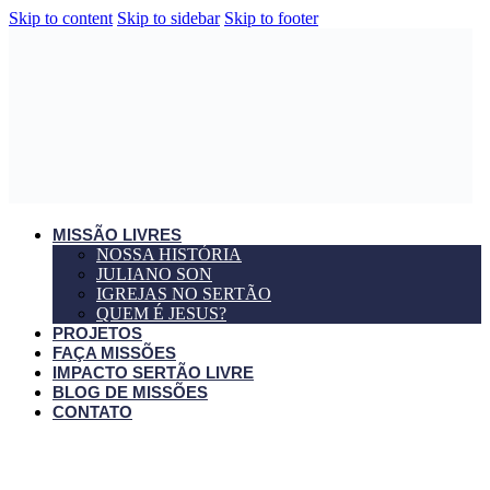
Skip to content
Skip to sidebar
Skip to footer
MISSÃO LIVRES
NOSSA HISTÓRIA
JULIANO SON
IGREJAS NO SERTÃO
QUEM É JESUS?
PROJETOS
FAÇA MISSÕES
IMPACTO SERTÃO LIVRE
BLOG DE MISSÕES
CONTATO