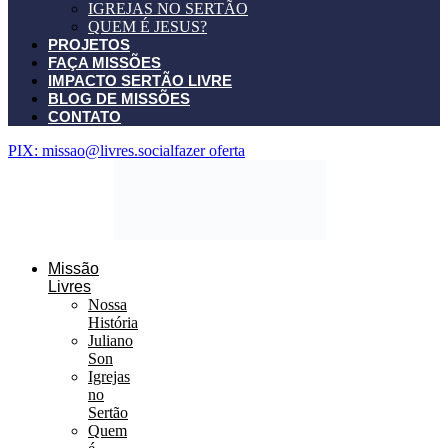
IGREJAS NO SERTÃO
QUEM É JESUS?
PROJETOS
FAÇA MISSÕES
IMPACTO SERTÃO LIVRE
BLOG DE MISSÕES
CONTATO
PIX: missao@livres.social
fazer oferta
Missão
Livres
Nossa
História
Juliano
Son
Igrejas
no
Sertão
Quem