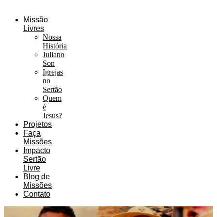
Missão
Livres
Nossa
História
Juliano
Son
Igrejas
no
Sertão
Quem
é
Jesus?
Projetos
Faça
Missões
Impacto
Sertão
Livre
Blog de
Missões
Contato