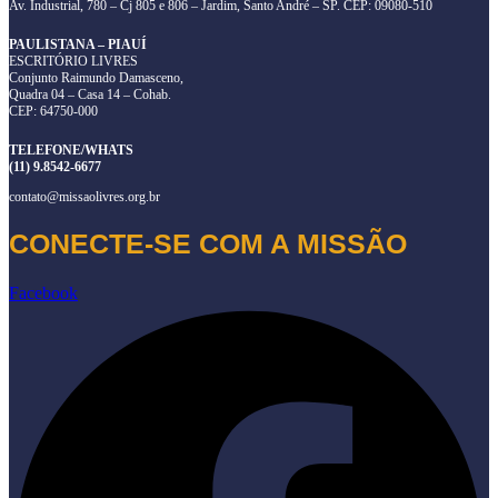
Av. Industrial, 780 – Cj 805 e 806 – Jardim, Santo André – SP. CEP: 09080-510
PAULISTANA – PIAUÍ
ESCRITÓRIO LIVRES
Conjunto Raimundo Damasceno,
Quadra 04 – Casa 14 – Cohab.
CEP: 64750-000
TELEFONE/WHATS
(11) 9.8542-6677
contato@missaolivres.org.br
CONECTE-SE COM A MISSÃO
Facebook