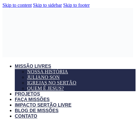
Skip to content
Skip to sidebar
Skip to footer
MISSÃO LIVRES
NOSSA HISTÓRIA
JULIANO SON
IGREJAS NO SERTÃO
QUEM É JESUS?
PROJETOS
FAÇA MISSÕES
IMPACTO SERTÃO LIVRE
BLOG DE MISSÕES
CONTATO