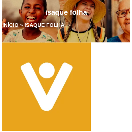
isaque folha
INÍCIO
»
ISAQUE FOLHA