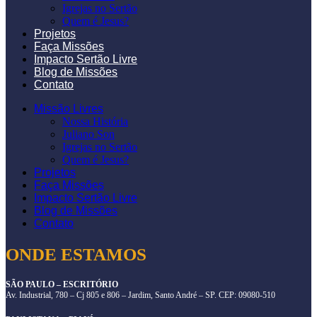
Igrejas no Sertão
Quem é Jesus?
Projetos
Faça Missões
Impacto Sertão Livre
Blog de Missões
Contato
Missão Livres
Nossa História
Juliano Son
Igrejas no Sertão
Quem é Jesus?
Projetos
Faça Missões
Impacto Sertão Livre
Blog de Missões
Contato
ONDE ESTAMOS
SÃO PAULO – ESCRITÓRIO
Av. Industrial, 780 – Cj 805 e 806 – Jardim, Santo André – SP. CEP: 09080-510