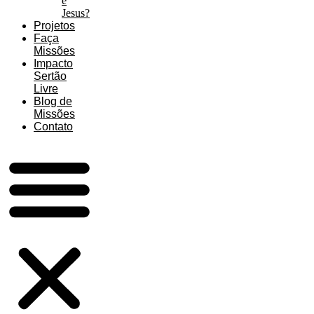
é
Jesus?
Projetos
Faça
Missões
Impacto
Sertão
Livre
Blog de
Missões
Contato