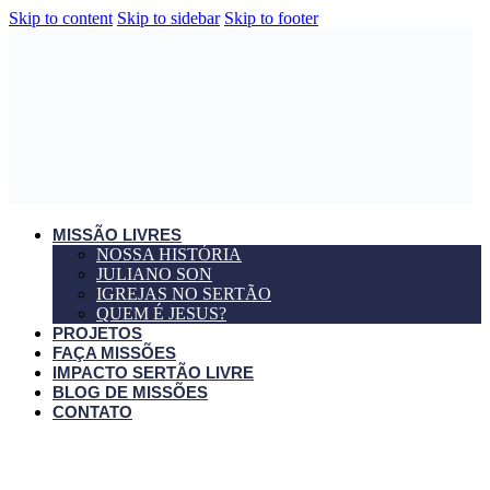
Skip to content
Skip to sidebar
Skip to footer
MISSÃO LIVRES
NOSSA HISTÓRIA
JULIANO SON
IGREJAS NO SERTÃO
QUEM É JESUS?
PROJETOS
FAÇA MISSÕES
IMPACTO SERTÃO LIVRE
BLOG DE MISSÕES
CONTATO