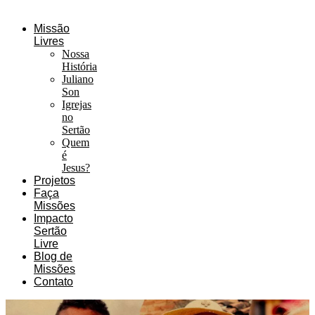
Missão
Livres
Nossa
História
Juliano
Son
Igrejas
no
Sertão
Quem
é
Jesus?
Projetos
Faça
Missões
Impacto
Sertão
Livre
Blog de
Missões
Contato