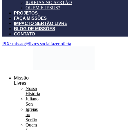
IGREJAS NO SERTÃO
QUEM É JESUS?
PROJETOS
FAÇA MISSÕES
IMPACTO SERTÃO LIVRE
BLOG DE MISSÕES
CONTATO
PIX: missao@livres.social
fazer oferta
Missão
Livres
Nossa
História
Juliano
Son
Igrejas
no
Sertão
Quem