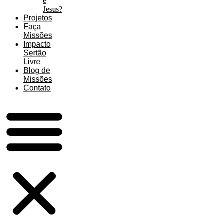
é
Jesus?
Projetos
Faça
Missões
Impacto
Sertão
Livre
Blog de
Missões
Contato