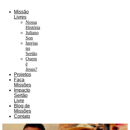
Missão
Livres
Nossa
História
Juliano
Son
Igrejas
no
Sertão
Quem
é
Jesus?
Projetos
Faça
Missões
Impacto
Sertão
Livre
Blog de
Missões
Contato