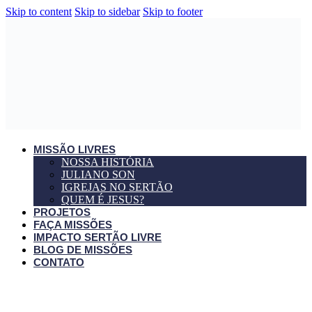
Skip to content
Skip to sidebar
Skip to footer
MISSÃO LIVRES
NOSSA HISTÓRIA
JULIANO SON
IGREJAS NO SERTÃO
QUEM É JESUS?
PROJETOS
FAÇA MISSÕES
IMPACTO SERTÃO LIVRE
BLOG DE MISSÕES
CONTATO