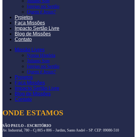
Juliano Son
Igrejas no Sertão
Quem é Jesus?
Projetos
Faça Missões
Impacto Sertão Livre
Blog de Missões
Contato
Missão Livres
Nossa História
Juliano Son
Igrejas no Sertão
Quem é Jesus?
Projetos
Faça Missões
Impacto Sertão Livre
Blog de Missões
Contato
ONDE ESTAMOS
SÃO PAULO – ESCRITÓRIO
Av. Industrial, 780 – Cj 805 e 806 – Jardim, Santo André – SP. CEP: 09080-510