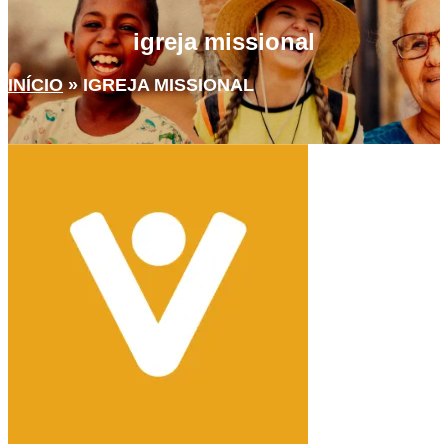
igreja missional
INÍCIO
»
IGREJA MISSIONAL