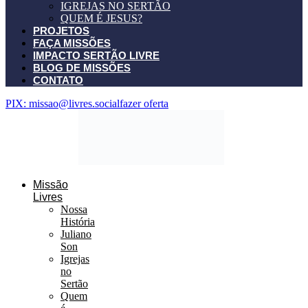
IGREJAS NO SERTÃO
QUEM É JESUS?
PROJETOS
FAÇA MISSÕES
IMPACTO SERTÃO LIVRE
BLOG DE MISSÕES
CONTATO
PIX: missao@livres.social
fazer oferta
Missão
Livres
Nossa
História
Juliano
Son
Igrejas
no
Sertão
Quem