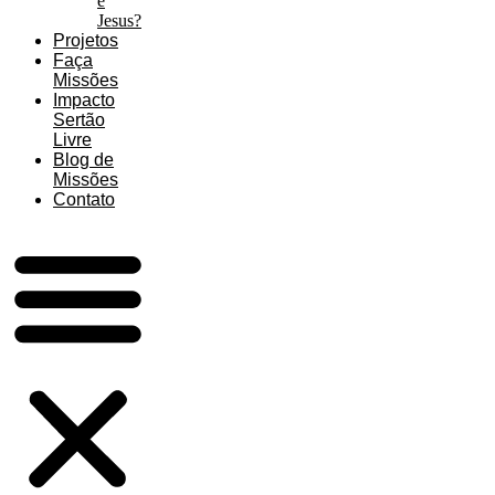
é
Jesus?
Projetos
Faça
Missões
Impacto
Sertão
Livre
Blog de
Missões
Contato