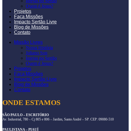
Igrejas no Sertão
Quem é Jesus?
Projetos
Faça Missões
Impacto Sertão Livre
Blog de Missões
Contato
Missão Livres
Nossa História
Juliano Son
Igrejas no Sertão
Quem é Jesus?
Projetos
Faça Missões
Impacto Sertão Livre
Blog de Missões
Contato
ONDE ESTAMOS
SÃO PAULO – ESCRITÓRIO
Av. Industrial, 780 – Cj 805 e 806 – Jardim, Santo André – SP. CEP: 09080-510
PAULISTANA – PIAUÍ