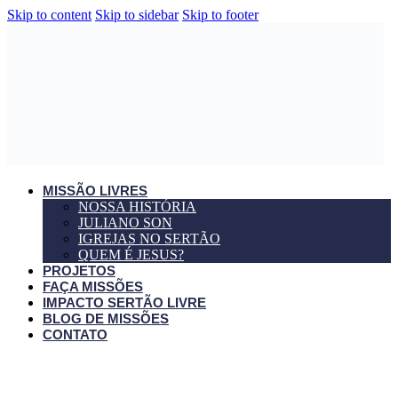
Skip to content
Skip to sidebar
Skip to footer
MISSÃO LIVRES
NOSSA HISTÓRIA
JULIANO SON
IGREJAS NO SERTÃO
QUEM É JESUS?
PROJETOS
FAÇA MISSÕES
IMPACTO SERTÃO LIVRE
BLOG DE MISSÕES
CONTATO