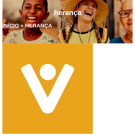
herança
INÍCIO
»
HERANÇA