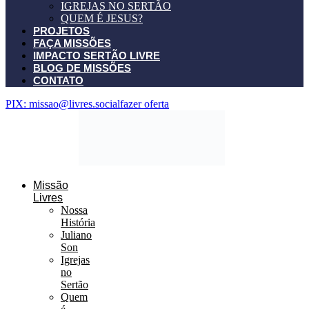
IGREJAS NO SERTÃO
QUEM É JESUS?
PROJETOS
FAÇA MISSÕES
IMPACTO SERTÃO LIVRE
BLOG DE MISSÕES
CONTATO
PIX: missao@livres.social
fazer oferta
Missão
Livres
Nossa
História
Juliano
Son
Igrejas
no
Sertão
Quem