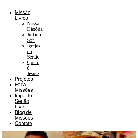
Missão
Livres
Nossa
História
Juliano
Son
Igrejas
no
Sertão
Quem
é
Jesus?
Projetos
Faça
Missões
Impacto
Sertão
Livre
Blog de
Missões
Contato