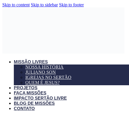
Skip to content
Skip to sidebar
Skip to footer
MISSÃO LIVRES
NOSSA HISTÓRIA
JULIANO SON
IGREJAS NO SERTÃO
QUEM É JESUS?
PROJETOS
FAÇA MISSÕES
IMPACTO SERTÃO LIVRE
BLOG DE MISSÕES
CONTATO