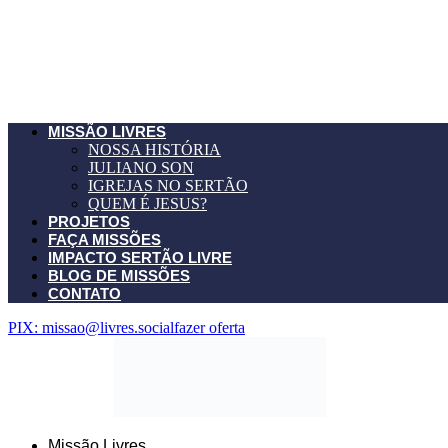
MISSÃO LIVRES
NOSSA HISTÓRIA
JULIANO SON
IGREJAS NO SERTÃO
QUEM É JESUS?
PROJETOS
FAÇA MISSÕES
IMPACTO SERTÃO LIVRE
BLOG DE MISSÕES
CONTATO
PIX: missao@livres.social
fazer oferta
Missão Livres