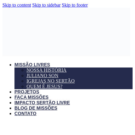
Skip to content
Skip to sidebar
Skip to footer
MISSÃO LIVRES
NOSSA HISTÓRIA
JULIANO SON
IGREJAS NO SERTÃO
QUEM É JESUS?
PROJETOS
FAÇA MISSÕES
IMPACTO SERTÃO LIVRE
BLOG DE MISSÕES
CONTATO