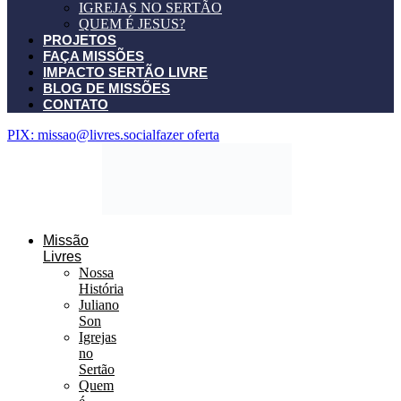
IGREJAS NO SERTÃO
QUEM É JESUS?
PROJETOS
FAÇA MISSÕES
IMPACTO SERTÃO LIVRE
BLOG DE MISSÕES
CONTATO
PIX: missao@livres.social
fazer oferta
Missão
Livres
Nossa
História
Juliano
Son
Igrejas
no
Sertão
Quem