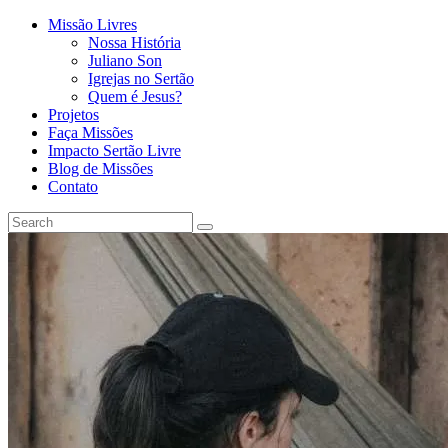
Missão Livres
Nossa História
Juliano Son
Igrejas no Sertão
Quem é Jesus?
Projetos
Faça Missões
Impacto Sertão Livre
Blog de Missões
Contato