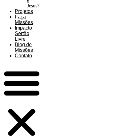
é
Jesus?
Projetos
Faça
Missões
Impacto
Sertão
Livre
Blog de
Missões
Contato