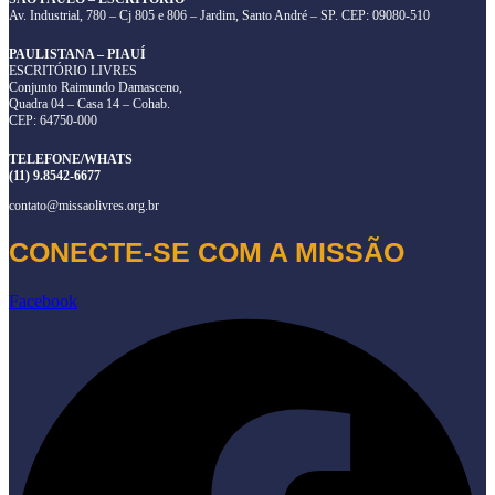
Av. Industrial, 780 – Cj 805 e 806 – Jardim, Santo André – SP. CEP: 09080-510
PAULISTANA – PIAUÍ
ESCRITÓRIO LIVRES
Conjunto Raimundo Damasceno,
Quadra 04 – Casa 14 – Cohab.
CEP: 64750-000
TELEFONE/WHATS
(11) 9.8542-6677
contato@missaolivres.org.br
CONECTE-SE COM A MISSÃO
Facebook