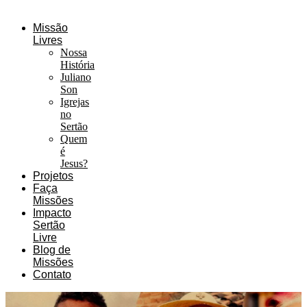
Missão
Livres
Nossa
História
Juliano
Son
Igrejas
no
Sertão
Quem
é
Jesus?
Projetos
Faça
Missões
Impacto
Sertão
Livre
Blog de
Missões
Contato