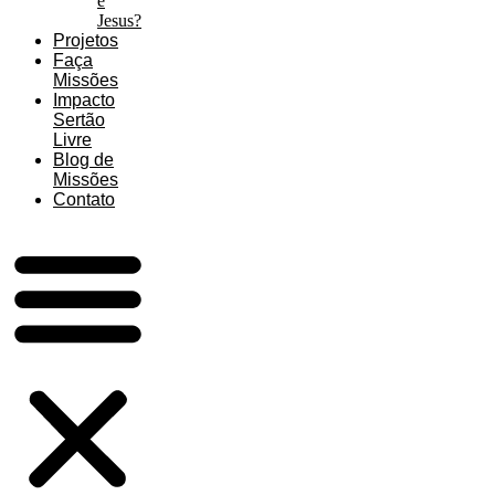
é
Jesus?
Projetos
Faça
Missões
Impacto
Sertão
Livre
Blog de
Missões
Contato