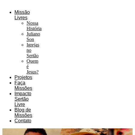
Missão
Livres
Nossa
História
Juliano
Son
Igrejas
no
Sertão
Quem
é
Jesus?
Projetos
Faça
Missões
Impacto
Sertão
Livre
Blog de
Missões
Contato