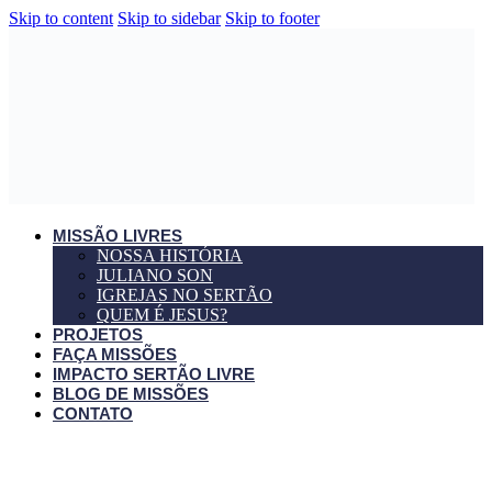
Skip to content
Skip to sidebar
Skip to footer
MISSÃO LIVRES
NOSSA HISTÓRIA
JULIANO SON
IGREJAS NO SERTÃO
QUEM É JESUS?
PROJETOS
FAÇA MISSÕES
IMPACTO SERTÃO LIVRE
BLOG DE MISSÕES
CONTATO