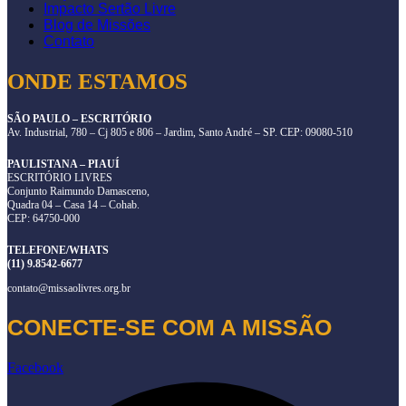
Impacto Sertão Livre
Blog de Missões
Contato
ONDE ESTAMOS
SÃO PAULO – ESCRITÓRIO
Av. Industrial, 780 – Cj 805 e 806 – Jardim, Santo André – SP. CEP: 09080-510
PAULISTANA – PIAUÍ
ESCRITÓRIO LIVRES
Conjunto Raimundo Damasceno,
Quadra 04 – Casa 14 – Cohab.
CEP: 64750-000
TELEFONE/WHATS
(11) 9.8542-6677
contato@missaolivres.org.br
CONECTE-SE COM A MISSÃO
Facebook