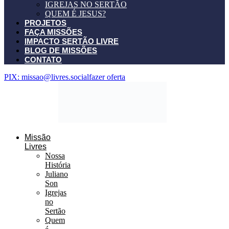
IGREJAS NO SERTÃO
QUEM É JESUS?
PROJETOS
FAÇA MISSÕES
IMPACTO SERTÃO LIVRE
BLOG DE MISSÕES
CONTATO
PIX: missao@livres.social
fazer oferta
Missão
Livres
Nossa
História
Juliano
Son
Igrejas
no
Sertão
Quem