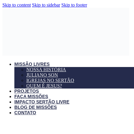
Skip to content
Skip to sidebar
Skip to footer
MISSÃO LIVRES
NOSSA HISTÓRIA
JULIANO SON
IGREJAS NO SERTÃO
QUEM É JESUS?
PROJETOS
FAÇA MISSÕES
IMPACTO SERTÃO LIVRE
BLOG DE MISSÕES
CONTATO