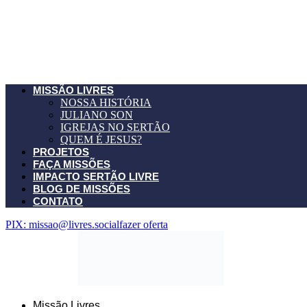
MISSÃO LIVRES
NOSSA HISTÓRIA
JULIANO SON
IGREJAS NO SERTÃO
QUEM É JESUS?
PROJETOS
FAÇA MISSÕES
IMPACTO SERTÃO LIVRE
BLOG DE MISSÕES
CONTATO
PIX: missao@livres.social
fazer oferta
Missão Livres