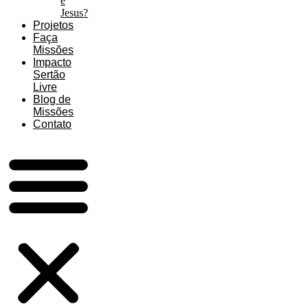
é
Jesus?
Projetos
Faça
Missões
Impacto
Sertão
Livre
Blog de
Missões
Contato