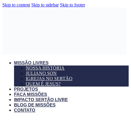
Skip to content
Skip to sidebar
Skip to footer
MISSÃO LIVRES
NOSSA HISTÓRIA
JULIANO SON
IGREJAS NO SERTÃO
QUEM É JESUS?
PROJETOS
FAÇA MISSÕES
IMPACTO SERTÃO LIVRE
BLOG DE MISSÕES
CONTATO