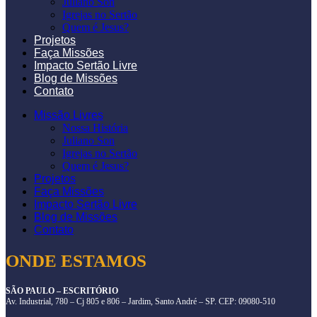
Juliano Son
Igrejas no Sertão
Quem é Jesus?
Projetos
Faça Missões
Impacto Sertão Livre
Blog de Missões
Contato
Missão Livres
Nossa História
Juliano Son
Igrejas no Sertão
Quem é Jesus?
Projetos
Faça Missões
Impacto Sertão Livre
Blog de Missões
Contato
ONDE ESTAMOS
SÃO PAULO – ESCRITÓRIO
Av. Industrial, 780 – Cj 805 e 806 – Jardim, Santo André – SP. CEP: 09080-510