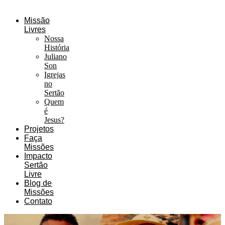
Missão
Livres
Nossa
História
Juliano
Son
Igrejas
no
Sertão
Quem
é
Jesus?
Projetos
Faça
Missões
Impacto
Sertão
Livre
Blog de
Missões
Contato