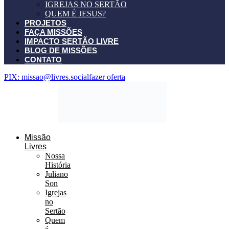
IGREJAS NO SERTÃO
QUEM É JESUS?
PROJETOS
FAÇA MISSÕES
IMPACTO SERTÃO LIVRE
BLOG DE MISSÕES
CONTATO
PIX: missao@livres.social
fazer oferta
Missão
Livres
Nossa
História
Juliano
Son
Igrejas
no
Sertão
Quem