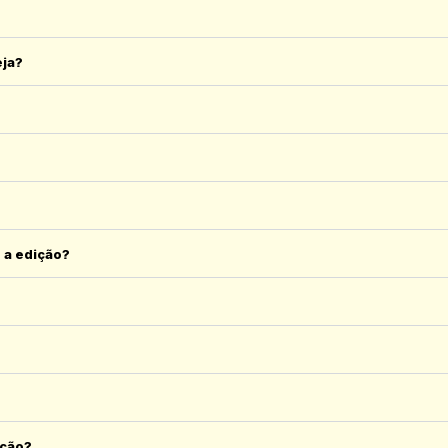
eja?
 a edição?
ição?