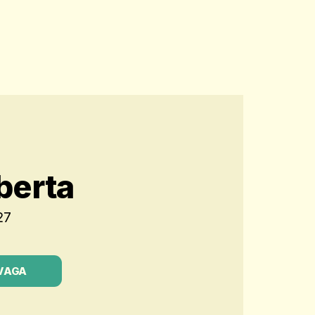
berta
27
VAGA