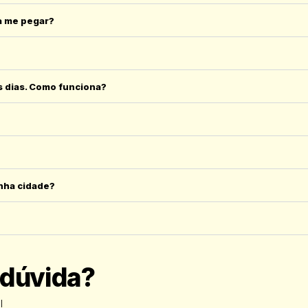
a me pegar?
os dias. Como funciona?
inha cidade?
 dúvida?
!